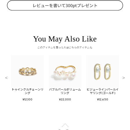
You May Also Like
このアイテムを買った人はこちらのアイテムも
＜
＞
プピア
トゥインクルチェーンリ
バブルパールボリューム
ビジューラインパールイ
メタ
ング
リング
ヤリング(ゴールド)
フ
¥12,100
¥22,000
¥12,650