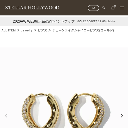
0
JA
2026AW WEB展示会&Wポイントアップ
8/5 12:00-8/17 12:00 click>>
#¥10,000以下プチプラアクセ
#ランキング
ALL ITEM
Jewelry
ピアス
チェーンライクシャイニーピアス(ゴールド)
#スタッフイチ押し（通勤パールアクセ）
＃写真映えアクセ