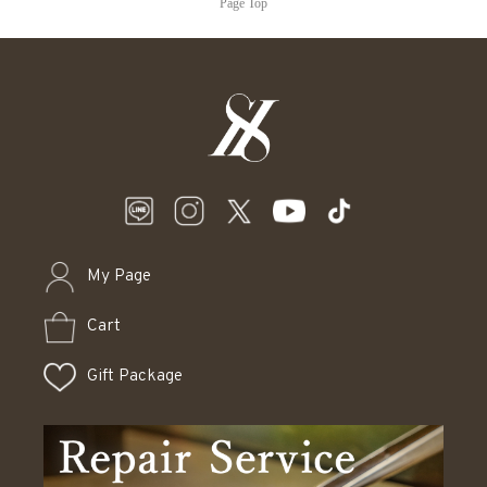
Page Top
My Page
Cart
Gift Package