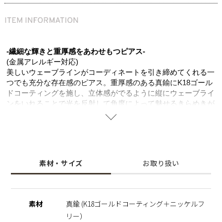
-繊細な輝きと重厚感をあわせもつピアス-
(金属アレルギー対応)
美しいウェーブラインがコーディネートを引き締めてくれる一
つでも充分な存在感のピアス。重厚感のある真鍮にK18ゴール
ドコーティングを施し、立体感がでるように縦にウェーブライ
ンをいれることで光を反射して角度によって魅せるきらめきが
華やかに仕上げてくれます。ゆるやかな曲線のフープピアスに
品のあるジルコニアの繊細な輝きを半分だけ散りばめること
で、大人の日々のコーディネートに寄り添い、カジュアルから
きれいめまでデイリーに活躍してくれるアイテム。同シリーズ
のアイテムと合わせてより華やかな印象に。
素材・サイズ
お取り扱い
ニッケルフリーを使用することで肌にやさしく金属アレルギー
の方でも安心してご使用いただけます。
※ポスト部分について
素材
真鍮 (K18ゴールドコーティング＋ニッケルフ
着用を繰り返すうちにキャッチ側にポストがはまりにくくなる
リー）
場合がございます。 ポストが上手くはまらない際は指で簡単