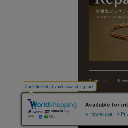
Shop List
News
News Letter
Re