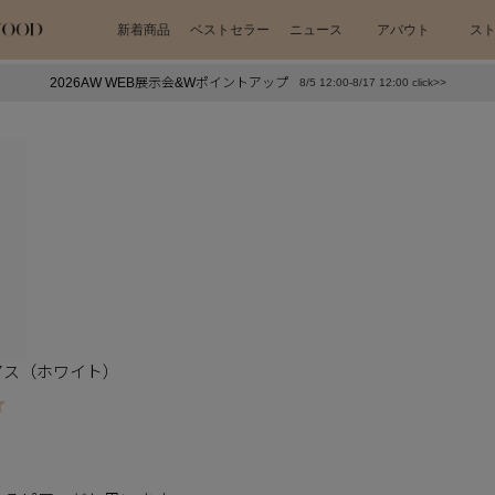
新着商品
ベストセラー
ニュース
アバウト
ス
2026AW WEB展示会&Wポイントアップ
8/5 12:00-8/17 12:00 click>>
下プチプラアクセ
#ランキング
押し（通勤パールアクセ）
＃写真映えアクセ
アス（ホワイト）