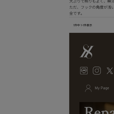
大ぶりで照りもよく、映え
ただ、フックの角度が浅
全です。
1
件中
1
-
1
件表示
My Page