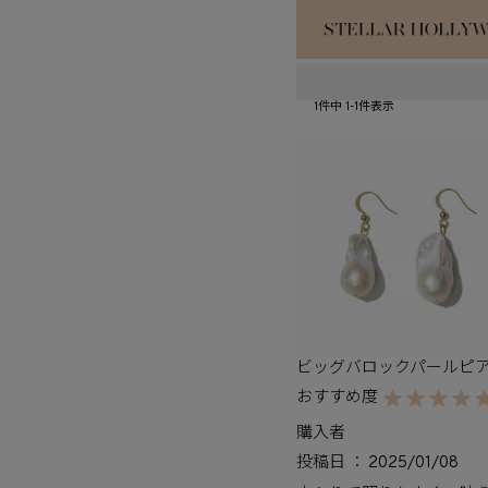
#¥10,000以
1
件中
1
-
1
件表示
#スタッフイチ
ビッグバロックパールピ
購入者
投稿日
2025/01/08