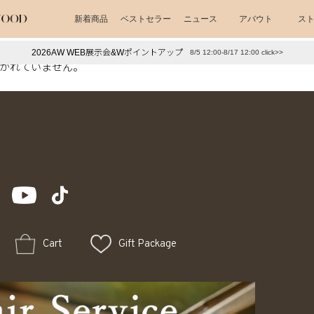
新着商品
ベストセラー
ニュース
アバウト
ス
2026AW WEB展示会&Wポイントアップ
8/5 12:00-8/17 12:00 click>>
かれていません。
下プチプラアクセ
#ランキング
押し（通勤パールアクセ）
＃写真映えアクセ
Cart
Gift Package