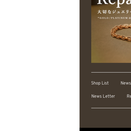
Shop List
News
News Letter
Re