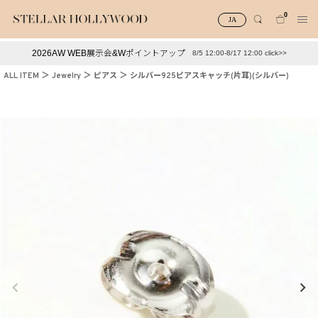
0
JA
2026AW WEB展示会&Wポイントアップ
8/5 12:00-8/17 12:00 click>>
#¥10,000以下プチプラアクセ
#ランキング
ALL ITEM
Jewelry
ピアス
シルバー925ピアスキャッチ(片耳)(シルバー)
#スタッフイチ押し（通勤パールアクセ）
＃写真映えアクセ