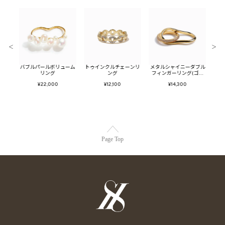
＜
＞
ールイ
バブルパールボリューム
トゥインクルチェーンリ
メタルシャイニーダブル
メタ
ド)
リング
ング
フィンガーリング(ゴー
ー
ルド)
¥22,000
¥12,100
¥14,300
Page Top