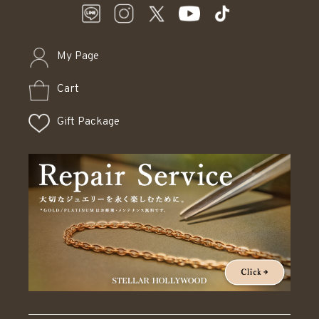
My Page
Cart
Gift Package