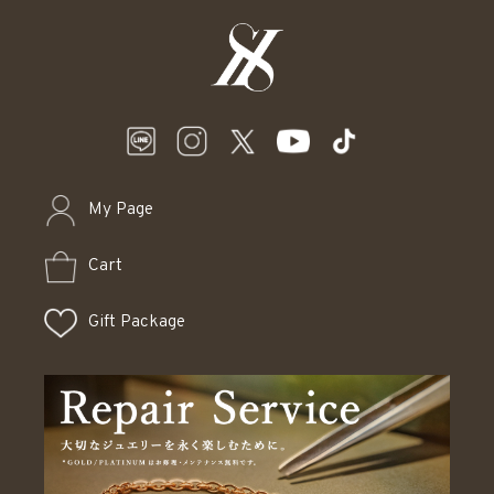
My Page
Cart
Gift Package