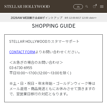
0
JA
2026AW WEB展示会&Wポイントアップ
8/5 12:00-8/17 12:00 click>>
#¥10,000以下プチプラアクセ
#ランキング
SHOPPING GUIDE
#スタッフイチ押し（通勤パールアクセ）
＃写真映えアクセ
STELLAR HOLLYWOODカスタマーサポート​
CONTACT FORM
よりお問い合わせください。​
＜お急ぎの場合のお問い合わせ＞​
03-6730-6955​
平日10:00～17:00 (12:00～13:00を除く)​
※土・日・祝日・年末年始・ゴールデンウィーク等は
メール返信・商品発送ともにお休みさせて頂きますの
で
、翌営業日移行の対応となります。