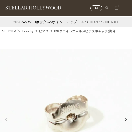
0
JA
2026AW WEB展示会&Wポイントアップ
8/5 12:00-8/17 12:00 click>>
#¥10,000以下プチプラアクセ
#ランキング
ALL ITEM
Jewelry
ピアス
K18ホワイトゴールドピアスキャッチ(片耳)
#スタッフイチ押し（通勤パールアクセ）
＃写真映えアクセ