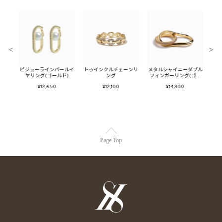
＜
＞
ューム
ビジューラインパールイ
トゥインクルチェーンリ
メタルシャイニーダブル
メタ
ヤリング(ゴールド)
ング
フィンガーリング(ゴー
ン
ルド)
¥12,650
¥12,100
¥14,300
Page Top