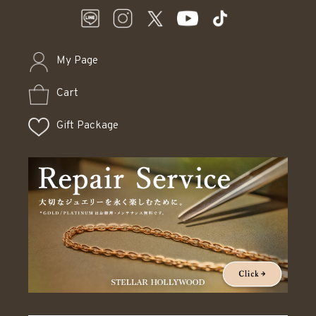
My Page
Cart
Gift Package