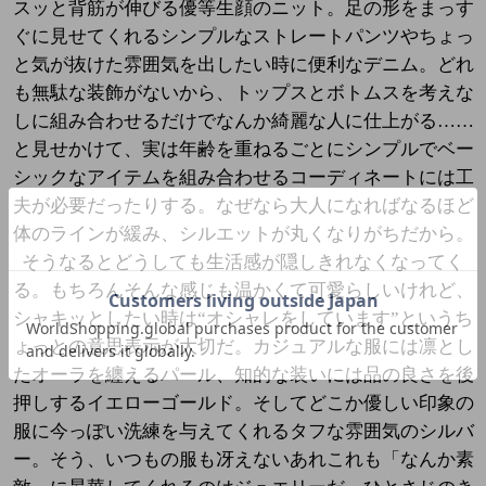
スッと背筋が伸びる優等生顔のニット。足の形をまっす
ぐに見せてくれるシンプルなストレートパンツやちょっ
と気が抜けた雰囲気を出したい時に便利なデニム。どれ
も無駄な装飾がないから、トップスとボトムスを考えな
しに組み合わせるだけでなんか綺麗な人に仕上がる……
と見せかけて、実は年齢を重ねるごとにシンプルでベー
シックなアイテムを組み合わせるコーディネートには工
夫が必要だったりする。なぜなら大人になればなるほど
体のラインが緩み、シルエットが丸くなりがちだから。
そうなるとどうしても生活感が隠しきれなくなってく
る。もちろんそんな感じも温かくて可愛らしいけれど、
シャキッとしたい時は“オシャレをしています”というち
ょっとの意思表示が大切だ。カジュアルな服には凛とし
たオーラを纏えるパール、知的な装いには品の良さを後
押しするイエローゴールド。そしてどこか優しい印象の
服に今っぽい洗練を与えてくれるタフな雰囲気のシルバ
ー。そう、いつもの服も冴えないあれこれも「なんか素