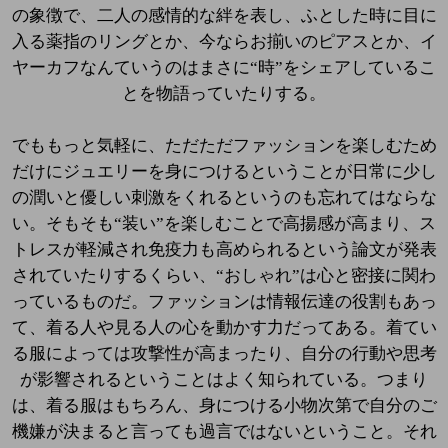
の象徴で、二人の感情的な絆を表し、ふとした時に目に
入る薬指のリングとか、今ならお揃いのピアスとか、イ
ヤーカフなんていうのはまさに“時”をシェアしているこ
とを物語っていたりする。
でももっと気軽に、ただただファッションを楽しむため
だけにジュエリーを身につけるということが日常に少し
の潤いと優しい刺激をくれるというのも忘れてはならな
い。そもそも“装い”を楽しむことで高揚感が高まり、ス
トレスが軽減され免疫力も高められるという論文が発表
されていたりするくらい、“おしゃれ”は心と密接に関わ
っているものだ。ファッションは情報伝達の役割もあっ
て、着る人や見る人の心を動かす力だってある。着てい
る服によっては攻撃性が高まったり、自分の行動や思考
が影響されるということはよく知られている。つまり
は、着る服はもちろん、身につける小物次第で自分のご
機嫌が決まると言っても過言ではないということ。それ