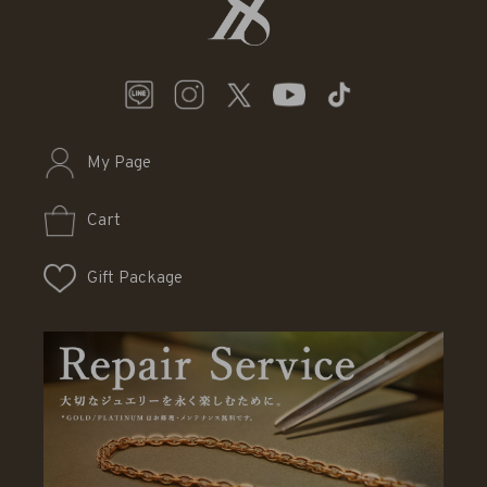
My Page
Cart
Gift Package