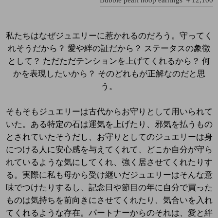
Bubble pearl hoop earrings ￥12,100
私たちはなぜジュエリーに惹かれるのだろう。守ってく
れそうだから？ 愛や絆の証だから？ ステータスの象徴
として？ ただただテンションを上げてくれるから？ 何
かを表現したいから？ そのどれもが正解なのだと思
う。
そもそもジュエリーは古代からお守りとして用いられて
いた。ある特定の石は運気を上げたり、邪気を払うもの
とされていたそうだし、お守りとしてのジュエリーは身
につける人に安心感を与えてくれて、どこか自分が守ら
れているような気にしてくれ、強く居させてくれたりす
る。実際に私も母から受け継いだジュエリーはそんな意
味でつけたりするし、記念日や節目の年に自分で買った
ものは気持ちを前向きにさせてくれたり、気合いを入れ
てくれるような存在。パートナーからのそれは、愛と絆