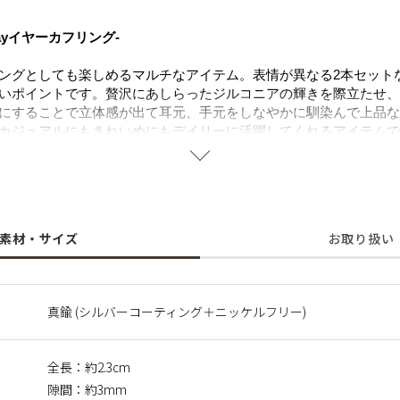
ayイヤーカフリング-
ングとしても楽しめるマルチなアイテム。表情が異なる2本セット
いポイントです。贅沢にあしらったジルコニアの輝きを際立たせ、
にすることで立体感が出て耳元、手元をしなやかに馴染んで上品な
カジュアルにもきれいめにもデイリーに活躍してくれるアイテムで
と合わせてより華やかな印象に。フォーマルシーンはもちろん、女
。
することで肌にやさしく金属アレルギーの方でも安心してご使用い
素材・サイズ
お取り扱い
に含まれるニッケルで引き起こるアレルギーを防ぐために、ニッケ
真鍮 (シルバーコーティング＋ニッケルフリー)
全長：約2.3cm
隙間：約3mm