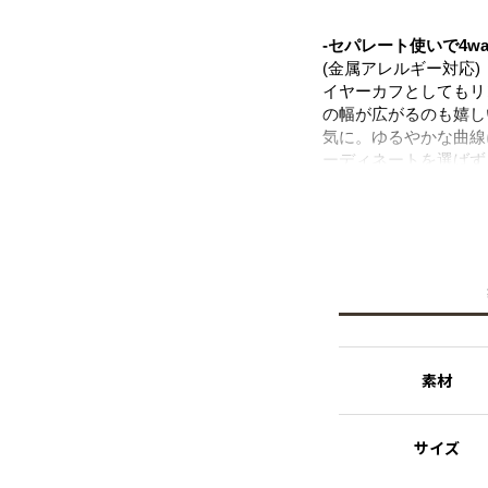
-セパレート使いで4w
(金属アレルギー対応)
イヤーカフとしてもリ
の幅が広がるのも嬉し
気に。ゆるやかな曲線
ーディネートを選ばず
クレス、ブレスレット
でお使いいただけます
ニッケルフリーを使用
※ニッケルフリー
金属製のアクセサリー
れた素材を指します。
素材
サイズ