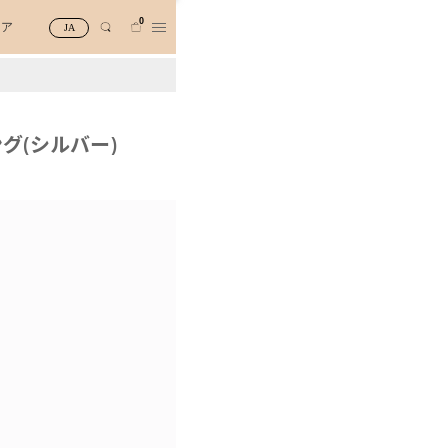
0
トア
JA
グ(シルバー)