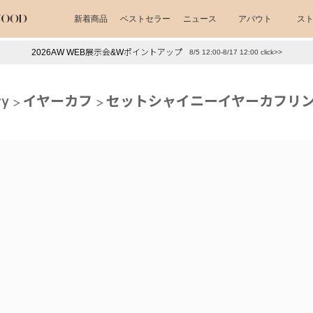
新着商品
ベストセラー
ニュース
アバウト
ス
2026AW WEB展示会&Wポイントアップ
8/5 12:00-8/17 12:00 click>>
下プチプラアクセ
#ランキング
ry
イヤーカフ
セットシャイニーイヤーカフリン
押し（通勤パールアクセ）
＃写真映えアクセ