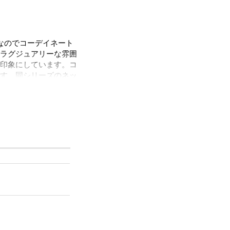
なのでコーデイネート
ラグジュアリーな雰囲
印象にしています。コ
す。同シリーズのネッ
子会など幅広いシーン
ただけます。
ルをほぼ含まずに作ら