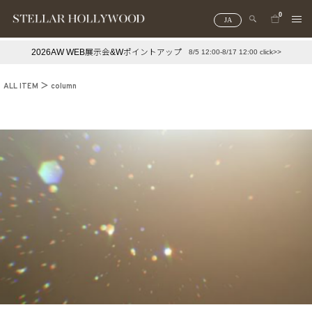
0
JA
2026AW WEB展示会&Wポイントアップ
8/5 12:00-8/17 12:00 click>>
#¥10,000以下プチプラアクセ
#ランキング
ALL ITEM
column
#スタッフイチ押し（通勤パールアクセ）
＃写真映えアクセ