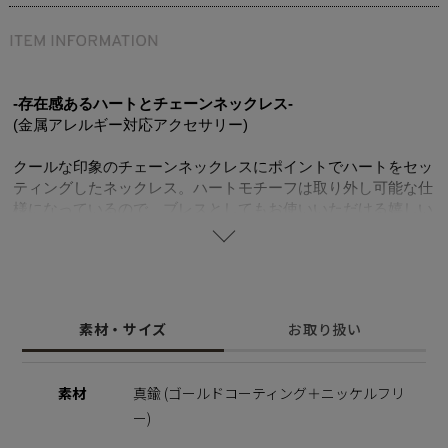
-存在感あるハートとチェーンネックレス-
(金属アレルギー対応アクセサリー)
クールな印象のチェーンネックレスにポイントでハートをセッ
ティングしたネックレス。ハートモチーフは取り外し可能な仕
様になっているので、ブレスとしてもお使いいただける嬉しい
2wayタイプ。 太めのチェーンとハートとのバランスが大人の
雰囲気にしてくれます。 シンプルなコーディネートのアクセ
ントに取り入れたいアイテムです。
ニッケルフリーを使用することで肌にやさしく金属アレルギー
の方でも安心してご使用いただけます。
素材・サイズ
お取り扱い
※ニッケルフリー
金属製のアクセサリーに含まれるニッケルで引き起こるアレル
素材
真鍮 (ゴールドコーティング＋ニッケルフリ
ギーを防ぐために、ニッケルをほぼ含まずに作られた素材を指
ー)
します。