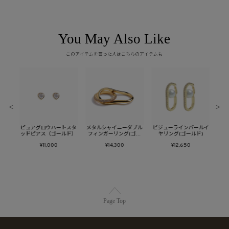
You May Also Like
このアイテムを買った人はこちらのアイテムも
＜
＞
キーリ
ピュアグロウハートスタ
メタルシャイニーダブル
ビジューラインパールイ
バブ
ド)
ッドピアス（ゴールド）
フィンガーリング(ゴー
ヤリング(ゴールド)
ルド)
¥11,000
¥14,300
¥12,650
Page Top