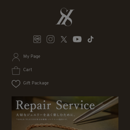
My Page
Cart
Gift Package