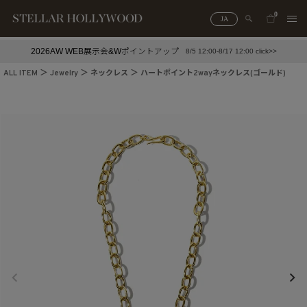
0
JA
2026AW WEB展示会&Wポイントアップ
8/5 12:00-8/17 12:00 click>>
#¥10,000以下プチプラアクセ
#ランキング
ALL ITEM
Jewelry
ネックレス
ハートポイント2wayネックレス(ゴールド)
#スタッフイチ押し（通勤パールアクセ）
＃写真映えアクセ