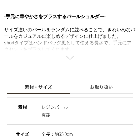
-手元に華やかさをプラスするパールショルダー-
サイズ違いのパールをランダムに並べることで、きれいめなパ
ールをカジュアルに楽しめるデザインに仕上げました。
shortタイプはハンドバッグ風として使える長さで、手元にア
クセントをプラスしてくれます。
iPhoneショルダーとしてもバッグの持ち手として付け替えても
使えるので、シーンに合わせて楽しめます。
レジンパールを使用することで、暑くなる季節でも扱いやす
く、気軽に取り入れやすいのも嬉しいポイント
お手持ちのチェーン付きiPhoneケースの持ち手を変えるだけ
素材・サイズ
お取り扱い
で、いつものアイテムがぐっと新鮮な印象に。
毎日のコーデに、さりげなく可愛さをプラスしてくれるアイテ
ムです。
素材
レジンパール
真鍮
サイズ
全長：約35.0cm