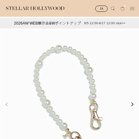
0
JA
2026AW WEB展示会&Wポイントアップ
8/5 12:00-8/17 12:00 click>>
#¥10,000以下プチプラアクセ
#ランキング
#スタッフイチ押し（通勤パールアクセ）
＃写真映えアクセ