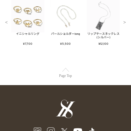
＜
＞
スカー
イニシャルリング
パールショルダーlong
リップケースネックレス
バブ
ケース
(シルバー)
¥7,700
¥5,500
¥12,100
Page Top