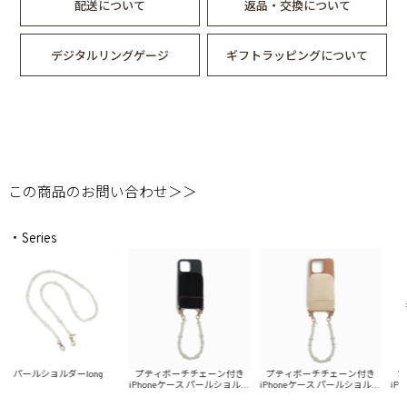
配送について
返品・交換について
デジタルリングゲージ
ギフトラッピングについて
この商品のお問い合わせ＞＞
・Series
プティポーチチェーン付き
プティポーチチェーン付き
プテ
パールショルダーlong
iPhoneケース パールショルダ
iPhoneケース パールショルダ
iPh
ーshort(ブラック)
ーshort(ブラウン)