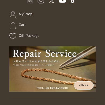
My Page
Cart
Gift Package