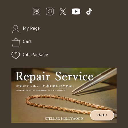
My Page
Cart
Gift Package