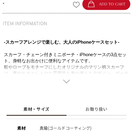
-
-スカーフアレンジで楽しむ、大人のiPhoneケースセット-
スカーフ・チェーン付きミニポーチ・iPhoneケースの3点セッ
ト。身軽なお出かけに便利なアイテムです。
船やロープをモチーフにしたオリジナルのマリン柄スカーフ
は、爽やかさとレトロな雰囲気を兼ね備えたデザイン。ポーチ
の金具に結べばハンドルとして使え、コーディネートのアクセ
ントにもなります。
ミニポーチは柔らかなフェイクレザーを使用し、カードや
AirPods、リップなどを収納できる便利なサイズ感。スカーフ
素材・サイズ
お取り扱い
は首元やバッグに巻くなどアレンジも自在です。
実用性と遊び心を兼ね備えた、毎日のお出かけを彩るアイテム
です。
素材
真鍮(ゴールドコーティング)