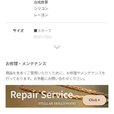
合成皮革
※ギフトラッピング
こちらの商品はギフトボックスをご利用いただけません。ショ
シリコン
ッピングバッグ(￥250)のみご利用いただけます。あらかじめ
レーヨン
ご了承ください。
※レーヨン素材について
サイズ
■スカーフ
レーヨンはしわがつきやすいデリケートな素材です。
約50×50㎝
しわが気になる場合は、あて布をして低温〜中温でやさしくア
イロンをかけてください。高温でのアイロンや強い摩擦、水濡
■ポーチ
れの状態での取り扱いはお避けください。
高さ約11.0㎝×横約8.0㎝×マチ約3.0㎝
お修理・メンテナンス
■チェーン
商品を末永くご愛用いただくために、お修理やメンテナンスを
全長：約105.0㎝
行っております。お気軽にお問い合わせください。
重さ
約94g
ポーチ：約36g
チェーン：約28.5g