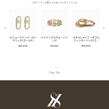
このアイテムを買った人はこちらのアイテムも
＜
＞
ューム
ビジューラインパールイ
トゥインクルチェーンリ
メタルシャイニーダブル
メタ
ヤリング(ゴールド)
ング
フィンガーリング(ゴー
ン
ルド)
¥12,650
¥12,100
¥14,300
Page Top