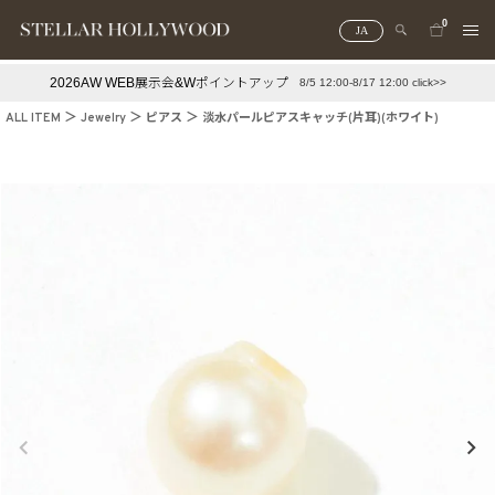
0
JA
2026AW WEB展示会&Wポイントアップ
8/5 12:00-8/17 12:00 click>>
#¥10,000以下プチプラアクセ
#ランキング
ALL ITEM
Jewelry
ピアス
淡水パールピアスキャッチ(片耳)(ホワイト)
#スタッフイチ押し（通勤パールアクセ）
＃写真映えアクセ