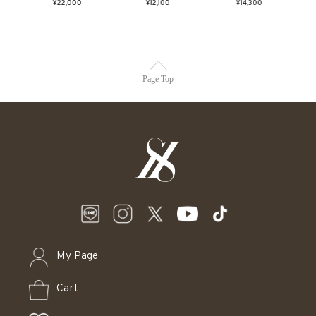
¥22,000
¥12,100
¥14,300
Page Top
My Page
Cart