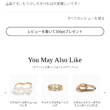
上品です。もう少し大きければ大変嬉しいです！
You May Also Like
このアイテムを買った人はこちらのアイテムも
＜
＞
ールイ
バブルパールボリューム
トゥインクルチェーンリ
メタルシャイニーダブル
メタ
ド)
リング
ング
フィンガーリング(ゴー
ー
ルド)