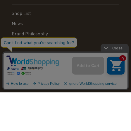
Shop List
News
Brand Philosophy
Contact
Shopping Guide
News Letter
Recruit
Legal Information
送料：550円 税込20,000円以上で送料無料
© STELLAR HOLLYWOOD All rights reserved