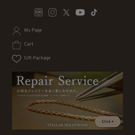
My Page
Cart
Gift Package