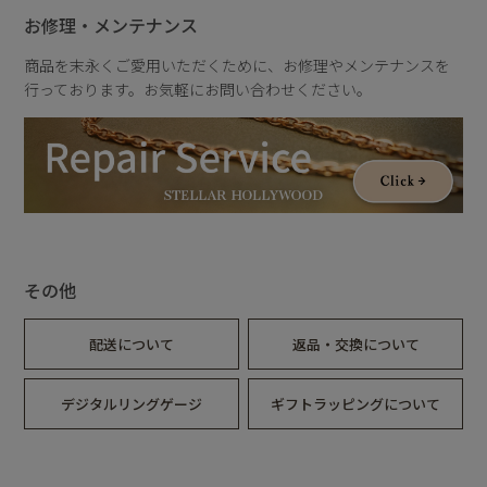
ストなどへのコーティングもオススメです。 （※すべての人
お修理・メンテナンス
にアレルギーが起きないわけではありません。）
商品を末永くご愛用いただくために、お修理やメンテナンスを
<メンテナンスの流れ>
行っております。お気軽にお問い合わせください。
ご注文確定後、下記住所にご返送お願いします。
返送先
〒150-0002
東京都渋谷区渋谷2-1-12 VORT AOYAMAⅡ7F
STELLAR HOLLYWOOD メンテナンス係
返送いただいたアクセサリーの状態を確認し【クリーニング】
その他
を行います。 【クリスタルコーティング】でジュエリーを保
護し、傷を防止します。 最後に【抗菌コーティング】で繰り
返し使用しても強いアクセサリーに仕上げます。 約2週間お時
配送について
返品・交換について
間頂き、送料は弊社負担にて発送いたします。
デジタルリングゲージ
ギフトラッピングについて
※他社商品につきましては対応致しかねます。
【お得な特典つき！】
抗菌コーティングをご希望の方にはご自宅でも使えるジュエリ