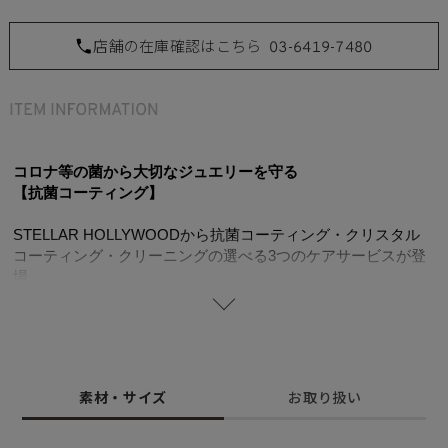
店舗の在庫確認はこちら
03-6419-7480
コロナ等の菌から大切なジュエリーを守る
【抗菌コーティング】
STELLAR HOLLYWOODから抗菌コーティング・クリスタル
コーティング・クリーニングの選べる3つのケアサービスが登
場。
ジュエリーは直接身につけ、外的な影響を受けやすいもの。
頻繁にクリーニングができないジュエリーも、抗菌コートをす
ることで 菌やウィルスなどの有機物を分解してくれます。 施
工後はしばらく光（可視光）に当てるだけで、 自然に抗菌・
抗ウィルス・防カビの働きをしてくれます。 またコート剤の
素材・サイズ
お取り扱い
効果は約3年もつと言われています。 コーティングをすること
で皮膚と金属が触れる部分を遮断することができ、 金属アレ
ルギーの予防にも効果があるといわれています。 ピアスのポ