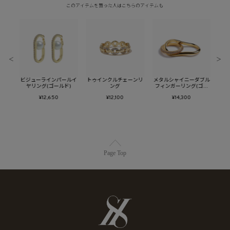
このアイテムを買った人はこちらのアイテムも
＜
＞
ューム
ビジューラインパールイ
トゥインクルチェーンリ
メタルシャイニーダブル
メタ
ヤリング(ゴールド)
ング
フィンガーリング(ゴー
ン
ルド)
¥12,650
¥12,100
¥14,300
Page Top