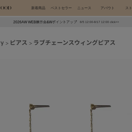
新着商品
ベストセラー
ニュース
アバウト
ス
2026AW WEB展示会&Wポイントアップ
8/5 12:00-8/17 12:00 click>>
下プチプラアクセ
#ランキング
ry
ピアス
ラブチェーンスウィングピアス
押し（通勤パールアクセ）
＃写真映えアクセ