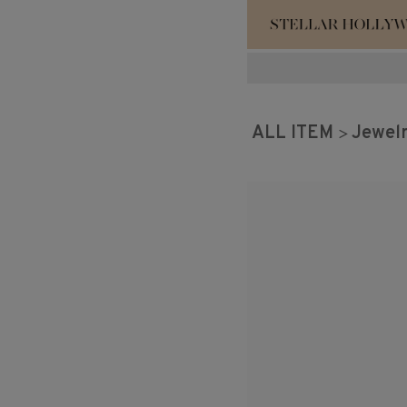
#¥10,000以
ALL ITEM
Jewel
#スタッフイチ