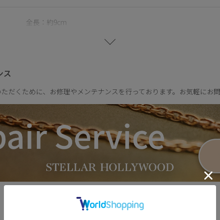
ます。
全長：約9cm
ハート部分：縦約1.8cm
パール：約2mm
キュービックジルコニア：約2.5mm
ンス
片耳：約1.2g
いただくために、お修理やメンテナンスを行っております。お気軽にお