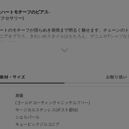
たハートモチーフのピアス-
クセサリー)
ートのモチーフが揺らめき表情まで明るく魅せます。チェーンのト
ニアをプラス。きれいめスタイルはもちろん、デニムやTシャツな
テムです。
にも強くお手入れも簡単で長くご愛用いただけます。
ト部分はサージカルステンレスを使用することで肌にやさしく金属
ます。
素材・サイズ
お取り扱い
つくられ自然や環境にやさしく、長くご愛用いただける観点からサ
真鍮
(ゴールドコーティング＋ニッケルフリー)
に含まれるニッケルで引き起こるアレルギーを防ぐために、ニッケ
サージカルステンレス(ポスト部分)
シェルパール
ス
キュービックジルコニア
いる合金です。 表面が特殊な膜で覆われており、皮膚や汗に触れ