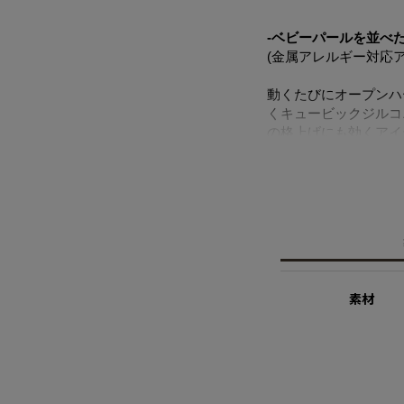
-ベビーパールを並べ
(金属アレルギー対応ア
動くたびにオープンハ
くキュービックジルコ
の格上げにも効くアイ
シェルパ―ルは汗や水
ニッケルフリー、ポス
心してご使用いただけ
※シェルパール
天然の殻を再利用して
て扱っています。
素材
※ニッケルフリー
金属製のアクセサリー
れた素材を指します。
※サージカルステンレ
医療用器具に使われて