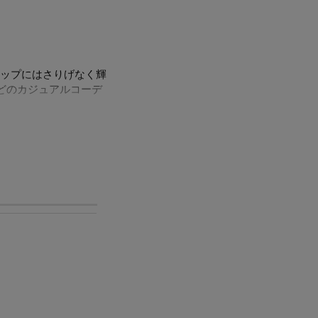
ップにはさりげなく輝
どのカジュアルコーデ
アレルギーの方でも安
ステナブルパールとし
ルをほぼ含まずに作ら
てもイオン化して溶け