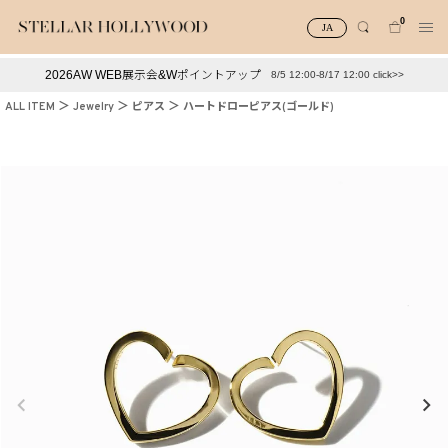
0
JA
2026AW WEB展示会&Wポイントアップ
8/5 12:00-8/17 12:00 click>>
#¥10,000以下プチプラアクセ
#ランキング
ALL ITEM
Jewelry
ピアス
ハートドローピアス(ゴールド)
#スタッフイチ押し（通勤パールアクセ）
＃写真映えアクセ