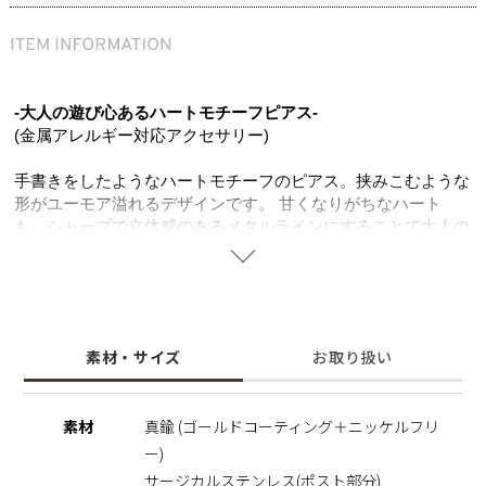
-大人の遊び心あるハートモチーフピアス-
(金属アレルギー対応アクセサリー)
手書きをしたようなハートモチーフのピアス。挟みこむような
形がユーモア溢れるデザインです。 甘くなりがちなハート
も、シャープで立体感のあるメタルラインにすることで大人の
雰囲気にしてくれます。シンプルなコーディネートのアクセン
トとして、デイリーユースに活躍できるアイテム。
ニッケルフリー、ポスト部分はサージカルステンレスを使用す
ることで肌にやさしく金属アレルギーの方でも安心してご使用
いただけます。
素材・サイズ
お取り扱い
※ニッケルフリー
金属製のアクセサリーに含まれるニッケルで引き起こるアレル
素材
真鍮 (ゴールドコーティング＋ニッケルフリ
ギーを防ぐために、ニッケルをほぼ含まずに作られた素材を指
ー)
します。
サージカルステンレス(ポスト部分)