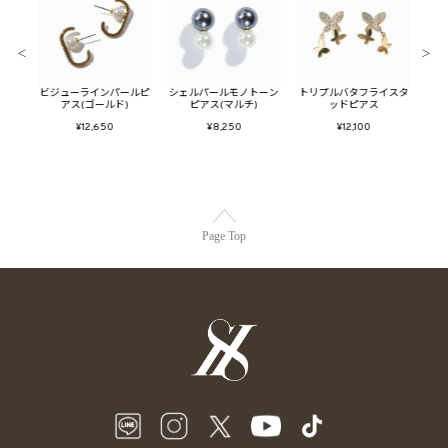
＜
＞
グ
ビジューラインパールピ
シェルパールモノトーン
トリプルバタフライスタ
メタ
アス(ゴールド)
ピアス(マルチ)
ッドピアス
フ
¥12,650
¥8,250
¥12,100
Page Top