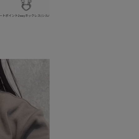
レス(シルバー)
ハートドローバングル(ゴールド)
ハートド