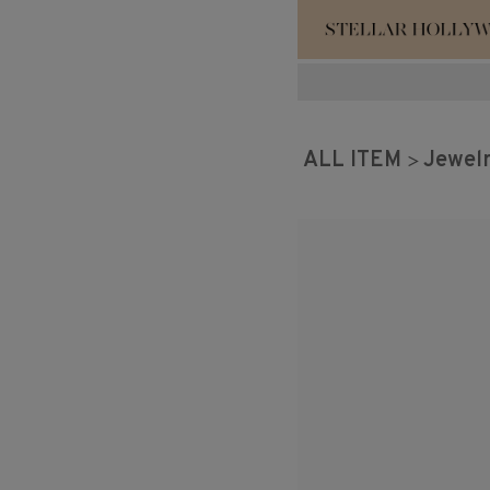
#¥10,000以
ALL ITEM
Jewel
#スタッフイチ