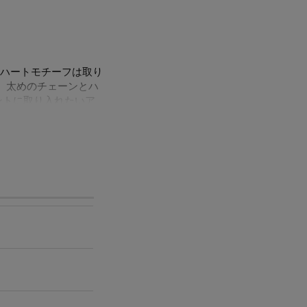
ハートモチーフは取り
。 太めのチェーンとハ
ントに取り入れたいア
ただけます。
ルをほぼ含まずに作ら