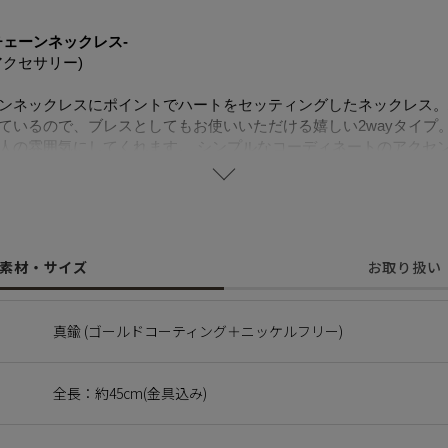
チェーンネックレス-
クセサリー)
ンネックレスにポイントでハートをセッティングしたネックレス。
ているので、ブレスとしてもお使いいただける嬉しい2wayタイプ
人の雰囲気にしてくれます。 シンプルなコーディネートのアクセ
することで肌にやさしく金属アレルギーの方でも安心してご使用い
に含まれるニッケルで引き起こるアレルギーを防ぐために、ニッケ
素材・サイズ
お取り扱い
真鍮 (ゴールドコーティング＋ニッケルフリー)
全長：約45cm(金具込み)