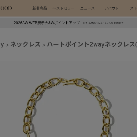
新着商品
ベストセラー
ニュース
アバウト
ス
2026AW WEB展示会&Wポイントアップ
8/5 12:00-8/17 12:00 click>>
下プチプラアクセ
#ランキング
ry
ネックレス
ハートポイント2wayネックレス
押し（通勤パールアクセ）
＃写真映えアクセ