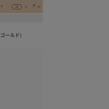
0
トア
JA
(ゴールド)