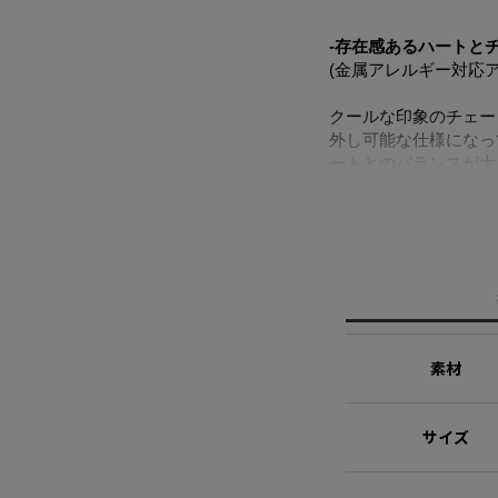
-存在感あるハートと
(金属アレルギー対応ア
クールな印象のチェー
外し可能な仕様になっ
ートとのバランスが大
イテムです。
ニッケルフリーを使用
※ニッケルフリー
金属製のアクセサリー
れた素材を指します。
素材
サイズ