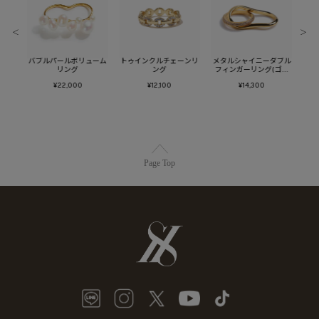
＜
＞
ールイ
バブルパールボリューム
トゥインクルチェーンリ
メタルシャイニーダブル
メタ
ド)
リング
ング
フィンガーリング(ゴー
ー
ルド)
¥22,000
¥12,100
¥14,300
Page Top