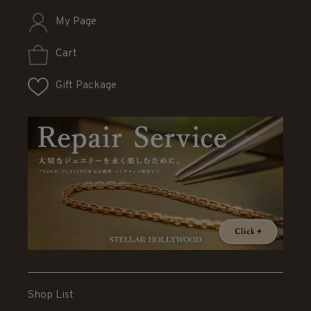
My Page
Cart
Gift Package
Shop List