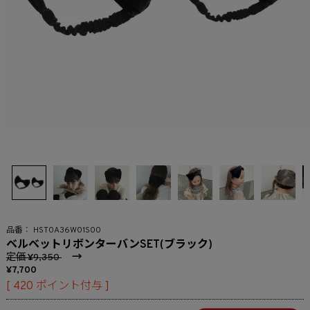
HST0A36W01S00
ベルベットリボンターバンSET(ブラック)
定価
→
9,350
7,700
[
420
ポイント付与 ]