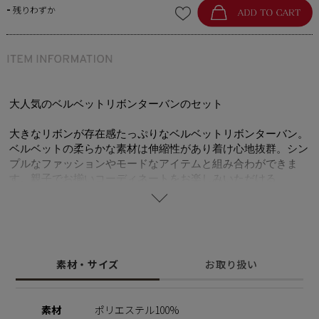
-
残りわずか
大人気のベルベットリボンターバンのセット
大きなリボンが存在感たっぷりなベルベットリボンターバン。
ベルベットの柔らかな素材は伸縮性があり着け心地抜群。シン
プルなファッションやモードなアイテムと組み合わができま
す。親子でお揃いコーディネートをお楽しみいただける、
STELLARHOLLYWOODの人気アイテムセットです。
※着用モデルは2歳となります。 個人差はありますが、目安と
して2-5歳ぐらいまでのお子様のサイズ感となります。
＜洗濯方法＞ 洗濯ものと絡みやすい為、洗濯ネットに入れる
素材・サイズ
お取り扱い
かもしくは手洗いでお願いします。 摩擦により色落ちまたは
ほかのものへ移染する恐れがありますのでご注意ください。
またタンブラー乾燥はお避けてください。
素材
ポリエステル100%