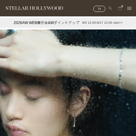
0
JA
2026AW WEB展示会&Wポイントアップ
8/5 12:00-8/17 12:00 click>>
#¥10,000以下プチプラアクセ
#ランキング
#スタッフイチ押し（通勤パールアクセ）
＃写真映えアクセ