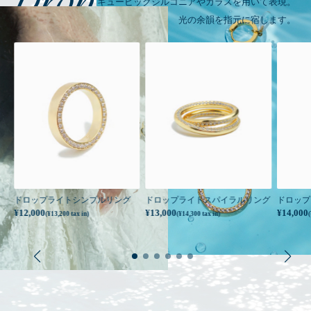
Drop Light
キュービックジルコニアやガラスを用いて表現。
光の余韻を指元に宿します。
ドロップライトシンプルリング
ドロップライトスパイラルリング
ドロップ
¥12,000
¥13,000
¥14,000
(¥13,200 tax in)
(¥14,300 tax in)