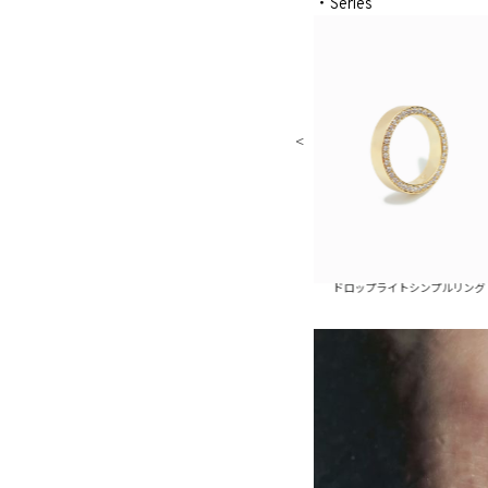
・Series
ップライトスパイラルリング
ドロップライトシンプルリング