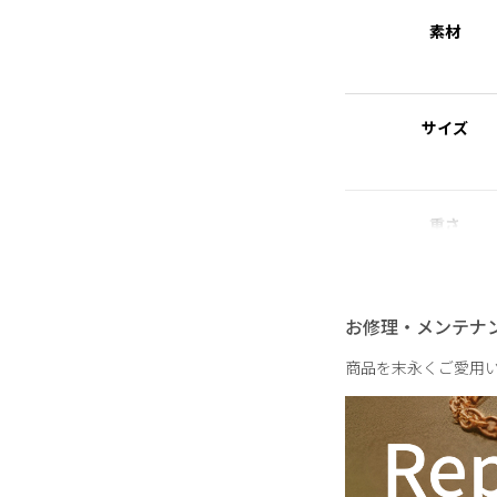
金属製のアクセサリー
素材
れた素材を指します。
【A Drop of light】
サイズ
ひとしずくの光が描く
雨粒が静かに落ちる瞬
す。
しっとりとした空気感
雨の日さえも、少し好
重さ
お修理・メンテナ
商品を末永くご愛用