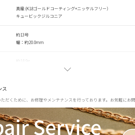
に含まれるニッケルで引き起こるアレルギーを防ぐために、ニッケ
真鍮 (K18ゴールドコーティング+ニッケルフリー）
キュービックジルコニア
約13号
軌跡を、ジュエリーに映し取ったコレクション。
間や、光をまとってきらめく情景をイメージしたデザインが、繊細
幅：約20.0mm
と透明感のある表情が、いつもの装いにやさしい余韻を添えて。
きになる。ふとした瞬間を特別にするシリーズです。
約18.9g
ンス
いただくために、お修理やメンテナンスを行っております。お気軽にお