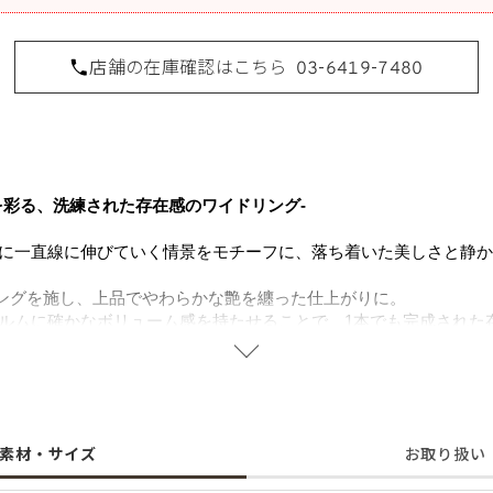
店舗の在庫確認はこちら
03-6419-7480
を彩る、洗練された存在感のワイドリング-
に一直線に伸びていく情景をモチーフに、落ち着いた美しさと静か
ィングを施し、上品でやわらかな艶を纏った仕上がりに。
ルムに確かなボリューム感を持たせることで、1本でも完成された
キュービックジルコニアを丁寧にセッティングし、指を動かすたび
す。
インの美しさと控えめな輝きが軽やかな印象を演出。
クセントを添え、コーディネートをさりげなく格上げしてくれるリ
することで肌にやさしく金属アレルギーの方でも安心してご使用い
素材・サイズ
お取り扱い