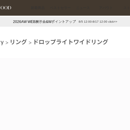
新着商品
ベストセラー
ニュース
アバウト
ス
2026AW WEB展示会&Wポイントアップ
8/5 12:00-8/17 12:00 click>>
下プチプラアクセ
#ランキング
ry
リング
ドロップライトワイドリング
押し（通勤パールアクセ）
＃写真映えアクセ