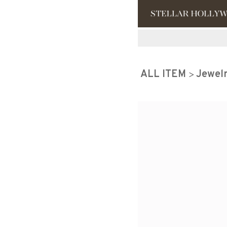
#¥10,000以
ALL ITEM
Jewel
#スタッフイチ