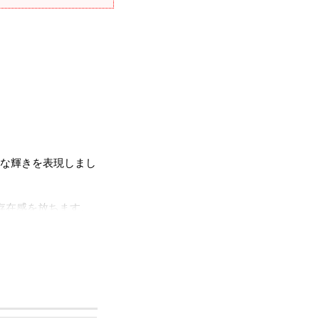
な輝きを表現しまし
存在感を放ちます。
に側面から繊細なきら
ングです。
ただけます。