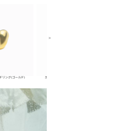
ド)
エッセンスメタルワイドリング(シルバー)
ドロップメタルフック