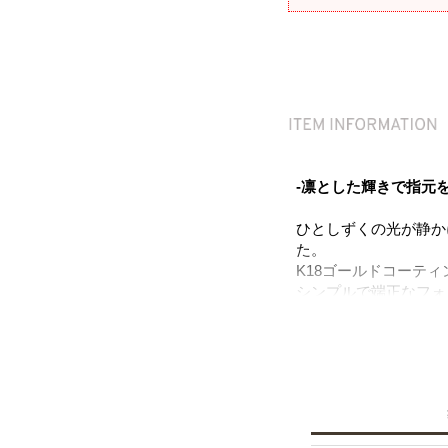
-凛とした輝きで指元
ひとしずくの光が静か
た。
K18ゴールドコーテ
シンプルで端正なフォ
上下の側面には細かな
めきが浮かび上がりま
幅広でありながら、ラ
日常の装いに上品なア
ニッケルフリーを使用
※ニッケルフリー