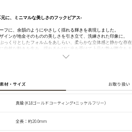
耳元に、ミニマルな美しさのフックピアス-
ーフに、余韻のようにやさしく揺れる輝きを表現しました。
ザインが地金そのものの美しさを引き立て、洗練された印象に。
ぷっくりとしたフォルムをあしらい、柔らかな立体感と静かな存在
に自然な動きを生み、揺れるたびに光を受けて上品な艶が際立ちま
ない輝きを、少し背伸びをしたい日には凛とした印象を添えてくれ
大切な人への贈り物にもおすすめ。
することで肌にやさしく金属アレルギーの方でも安心してご使用い
素材・サイズ
お取り扱い
に含まれるニッケルで引き起こるアレルギーを防ぐために、ニッケ
真鍮 (K18ゴールドコーティング+ニッケルフリー）
軌跡を、ジュエリーに映し取ったコレクション。
全長：約20.0mm
間や、光をまとってきらめく情景をイメージしたデザインが、繊細