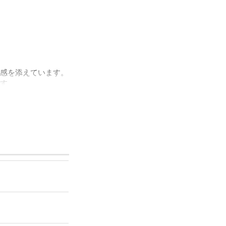
感を添えています。
す。
るピアスです。
ただけます。
ルをほぼ含まずに作ら
な輝きを生み出しま