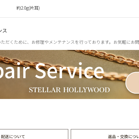
と透明感のある表情が、いつもの装いにやさしい余韻を添えて。
約2.0g(片耳)
きになる。ふとした瞬間を特別にするシリーズです。
ンス
いただくために、お修理やメンテナンスを行っております。お気軽にお
配送について
返品・交換につ