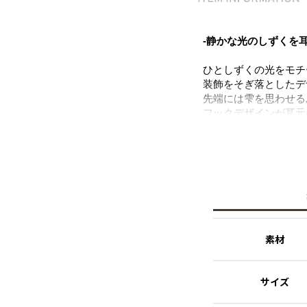
-静かな光のしずくを
ひとしずくの光をモチ
装飾をそぎ落としたデ
先端には雫を思わせる
フックデザインが耳元
日常の装いにはさりげ
自分へのご褒美にも、
ニッケルフリーを使用
※ニッケルフリー
金属製のアクセサリー
れた素材を指します。
素材
【A Drop of light】
ひとしずくの光が描く
サイズ
雨粒が静かに落ちる瞬
す。