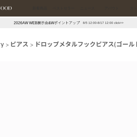
新着商品
ベストセラー
ニュース
アバウト
ス
2026AW WEB展示会&Wポイントアップ
8/5 12:00-8/17 12:00 click>>
下プチプラアクセ
#ランキング
ry
ピアス
ドロップメタルフックピアス(ゴール
押し（通勤パールアクセ）
＃写真映えアクセ