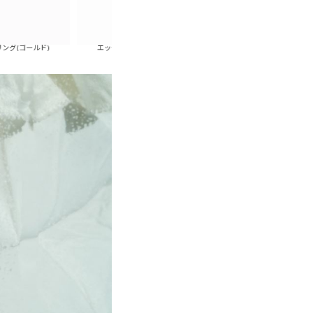
)
エッセンスメタルワイドリング(シルバー)
ドロップメタルフックピ