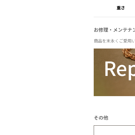
しっとりとした空気感
重さ
雨の日さえも、少し好
お修理・メンテナ
商品を末永くご愛用
その他