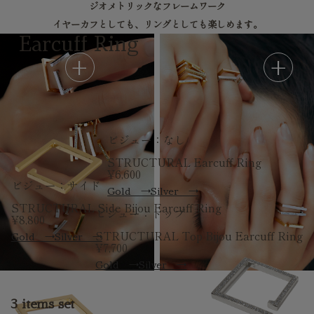
ジオメトリックなフレームワーク
イヤーカフとしても、リングとしても楽しめます。
Earcuff Ring
ビジュー：なし
STRUCTURAL Earcuff Ring
¥6,600
ビジュー：サイド
Gold →
Silver →
STRUCTURAL Side Bijou Earcuff Ring
ビジュー：トップ
¥8,800
STRUCTURAL Top Bijou Earcuff Ring
Gold →
Silver →
¥7,700
Gold →
Silver →
3 items set