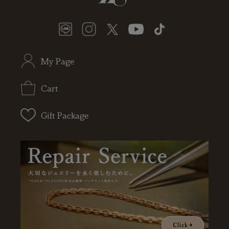
My Page
Cart
Gift Package