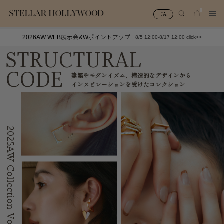
0
JA
2026AW WEB展示会&Wポイントアップ
8/5 12:00-8/17 12:00 click>>
#¥10,000以下プチプラアクセ
#ランキング
STRUCTURAL
#スタッフイチ押し（通勤パールアクセ）
＃写真映えアクセ
CODE
建築やモダンイズム、構造的なデザインから
インスピレーションを受けたコレクション
2025AW Collection Vol.2