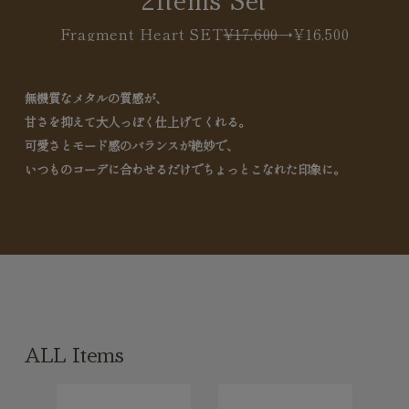
Long Necklace
2items Set
Hidden Heart Necklace
¥12,100
Fragment Heart SET
¥17,600
→
¥16,500
無機質なメタルの質感が、
甘さを抑えて大人っぽく仕上げてくれる。
可愛さとモード感のバランスが絶妙で、
いつものコーデに合わせるだけでちょっとこなれた印象に。
ALL Items