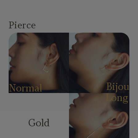
Pierce
Bijou
Normal
Long
Gold