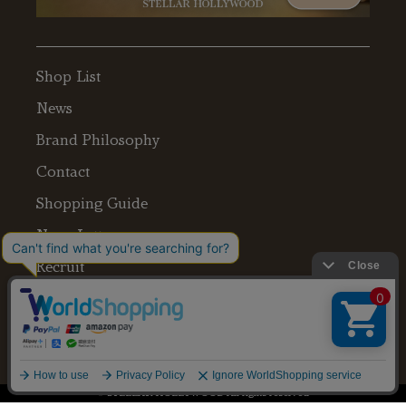
Shop List
News
Brand Philosophy
Contact
Shopping Guide
News Letter
Recruit
Legal Information
送料：550円 税込20,000円以上で送料無料
© STELLAR HOLLYWOOD All rights reserved