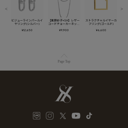
＜
＞
ラワー
ビジューラインパールイ
【東原妙子×SH】レザー
ストラクチャルイヤーカ
淡
リップ
ヤリング(シルバー)
コードチョーカーネック
フリング(ゴールド)
ーY
レス(シルバー)
¥12,650
¥9,900
¥6,600
Page Top