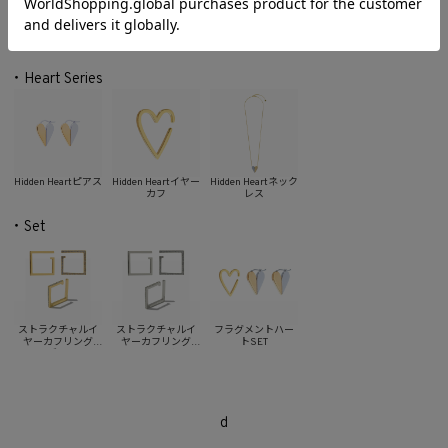
ューピア
ストラクチャルイヤーカフリ
ストラクチャルイヤーカフリ
ストラクチャルサイドビ
ング(ゴールド)
ング(シルバー)
ーイヤーカフリング(ゴ
ド)
・Heart Series
Hidden Heartピアス
Hidden Heartイヤー
Hidden Heartネック
カフ
レス
・Set
ストラクチャルイ
ストラクチャルイ
フラグメントハー
ヤーカフリング
ヤーカフリング
トSET
SET(ゴールド)
SET(シルバー)
d