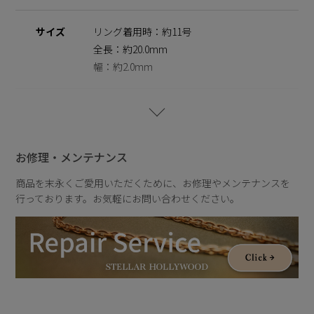
￥2,200)
サイズ
リング着用時：約11号
※ニッケルフリー
金属製のアクセサリーに含まれるニッケルで引き起こるアレル
全長：約20.0mm
ギーを防ぐために、ニッケルをほぼ含まずに作られた素材を指
幅：約2.0mm
します。
重さ
重さ：約2.0g
お修理・メンテナンス
商品を末永くご愛用いただくために、お修理やメンテナンスを
行っております。お気軽にお問い合わせください。