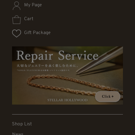
My Page
Cart
Gift Package
Shop List
News