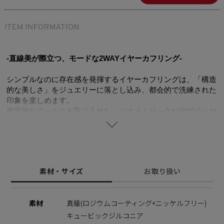
-直線美が際立つ、モードな2WAYイヤーカフリング-
シンプルなのに存在感を発揮するイヤーカフリングは、「構造
的な美しさ」をジュエリーに落とし込み、都会的で洗練された
印象を楽しめます。
建築的なフォルムを取り入れた、ジオメトリックなデザインが
魅力です。
イヤーカフとしても、リングとしても楽しめる2WAY仕様。
トップにはキュービックジルコニアを敷き詰め、華やかさをプ
ラス。
シンプルなピアスや同シリーズとのレイヤードで、印象を自在
素材・サイズ
お取り扱い
に変化させられます。
日常のスタイルにモード感を添え、都会的な表情を完成させる
アイテムです。
素材
真鍮(ロジウムコーティング+ニッケルフリー)
キュービックジルコニア
◆全ラインナップを楽しめる特別な3itemセットは
こちら
(-