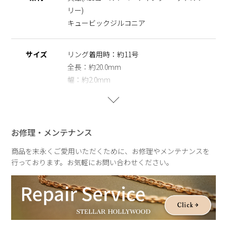
リー)
◆全ラインナップを楽しめる特別な3itemセットは
こちら
(-
￥2,200)
キュービックジルコニア
※ニッケルフリー
金属製のアクセサリーに含まれるニッケルで引き起こるアレル
サイズ
リング着用時：約11号
ギーを防ぐために、ニッケルをほぼ含まずに作られた素材を指
全長：約20.0mm
します。
幅：約2.0mm
重さ
重さ：約2.0g
お修理・メンテナンス
商品を末永くご愛用いただくために、お修理やメンテナンスを
行っております。お気軽にお問い合わせください。