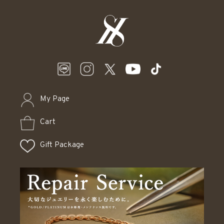
My Page
Cart
Gift Package