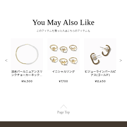
You May Also Like
このアイテムを買った人はこちらのアイテムも
＜
＞
ヤーカ
淡水パールニュアンスリ
イニシャルリング
ビジューラインパールピ
ス
ド)
ンクチョーカーネックレ
アス(ゴールド)
ス(ゴールド)
¥16,500
¥7,700
¥12,650
Page Top