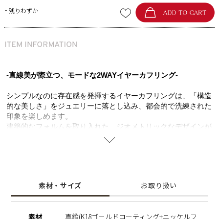
-
残りわずか
-直線美が際立つ、モードな2WAYイヤーカフリング-
シンプルなのに存在感を発揮するイヤーカフリングは、「構造
的な美しさ」をジュエリーに落とし込み、都会的で洗練された
印象を楽しめます。
建築的なフォルムを取り入れた、ジオメトリックなデザインが
魅力です。
イヤーカフとしても、リングとしても楽しめる2WAY仕様。
トップにはキュービックジルコニアを敷き詰め、華やかさをプ
ラス。
シンプルなピアスや同シリーズとのレイヤードで、印象を自在
素材・サイズ
お取り扱い
に変化させられます。
日常のスタイルにモード感を添え、都会的な表情を完成させる
アイテムです。
素材
真鍮(K18ゴールドコーティング+ニッケルフ