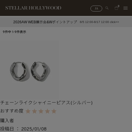
0
JA
2026AW WEB展示会&Wポイントアップ
8/5 12:00-8/17 12:00 click>>
#¥10,000以下プチプラアクセ
#ランキング
9
件中
1
-
9
件表示
#スタッフイチ押し（通勤パールアクセ）
＃写真映えアクセ
チェーンライクシャイニーピアス(シルバー)
購入者
投稿日
2025/01/08