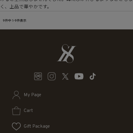
く、上品で華やかです。
9
件中
1
-
9
件表示
My Page
Cart
Gift Package