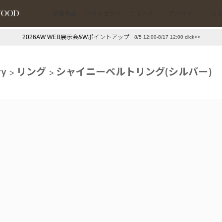
新着商品
ベストセラー
ニュース
アバウト
ス
2026AW WEB展示会&Wポイントアップ
8/5 12:00-8/17 12:00 click>>
下プチプラアクセ
#ランキング
ry
リング
シャイニーベルトリング(シルバー)
押し（通勤パールアクセ）
＃写真映えアクセ