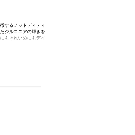
徴するノットディティ
たジルコニアの輝きを
にもきれいめにもデイ
。
ただけます。
ルをほぼ含まずに作ら