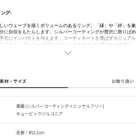
ング-
しいウェーブを描くボリュームのあるリング。「縁」や「絆」を象
分に自信をもたらします。シルバーコーティングが贅沢に散りばめ
手元にインパクトを与えます。コーディネートを選ばずカジュアル
アイテム。 同シリーズのアイテムと合わせてより華やかな印象に
することで肌にやさしく金属アレルギーの方でも安心してご使用い
に含まれるニッケルで引き起こるアレルギーを防ぐために、ニッケ
素材・サイズ
お取り扱い
真鍮 (シルバーコーティング＋ニッケルフリー)
キュービックジルコニア
全長：約2.1cm