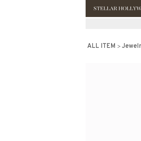
#¥10,000以
ALL ITEM
Jewel
#スタッフイチ