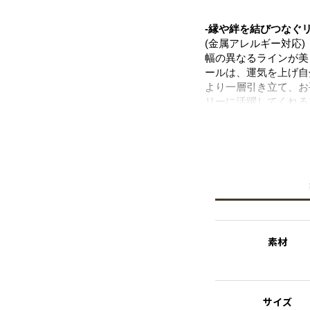
-縁や絆を結びつなぐリ
(金属アレルギー対応)
幅の異なるラインが美
ールは、運気を上げ自
より一層引き立て、お
リーに活躍してくれる
ニッケルフリーを使用
※ニッケルフリー
金属製のアクセサリー
れた素材を指します。
素材
サイズ