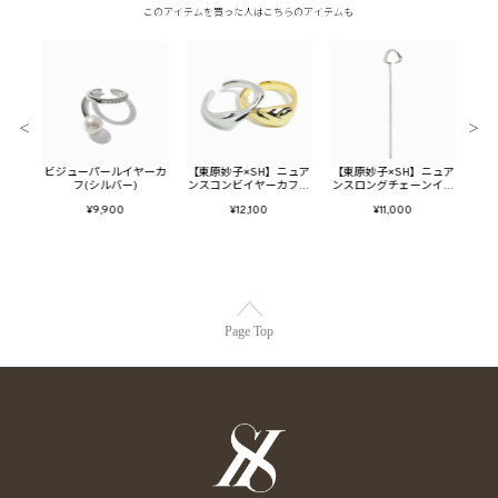
このアイテムを買った人はこちらのアイテムも
＜
＞
ort
ビジューパールイヤーカ
【東原妙子×SH】ニュア
【東原妙子×SH】ニュア
パ
フ(シルバー)
ンスコンビイヤーカフリ
ンスロングチェーンイヤ
ングSET
ーカフ(シルバー)
¥9,900
¥12,100
¥11,000
Page Top