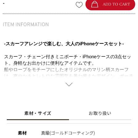
-
-スカーフアレンジで楽しむ、大人のiPhoneケースセット-
スカーフ・チェーン付きミニポーチ・iPhoneケースの3点セッ
ト。身軽なお出かけに便利なアイテムです。
船やロープをモチーフにしたオリジナルのマリン柄スカーフ
は、爽やかさとレトロな雰囲気を兼ね備えたデザイン。ポーチ
の金具に結べばハンドルとして使え、コーディネートのアクセ
ントにもなります。
ミニポーチは柔らかなフェイクレザーを使用し、カードや
AirPods、リップなどを収納できる便利なサイズ感。スカーフ
素材・サイズ
お取り扱い
は首元やバッグに巻くなどアレンジも自在です。
実用性と遊び心を兼ね備えた、毎日のお出かけを彩るアイテム
です。
素材
真鍮(ゴールドコーティング)