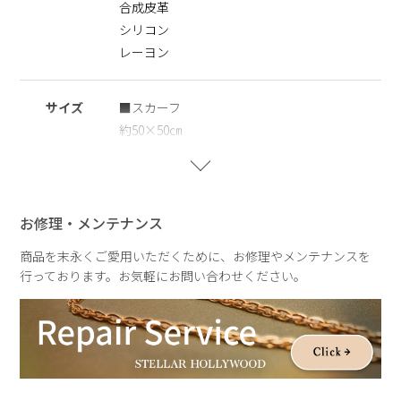
合成皮革
※ギフトラッピング
こちらの商品はギフトボックスをご利用いただけません。ショ
シリコン
ッピングバッグ(￥250)のみご利用いただけます。あらかじめ
レーヨン
ご了承ください。
※レーヨン素材について
サイズ
■スカーフ
レーヨンはしわがつきやすいデリケートな素材です。
約50×50㎝
しわが気になる場合は、あて布をして低温〜中温でやさしくア
イロンをかけてください。高温でのアイロンや強い摩擦、水濡
■ポーチ
れの状態での取り扱いはお避けください。
高さ約11.0㎝×横約8.0㎝×マチ約3.0㎝
お修理・メンテナンス
■チェーン
商品を末永くご愛用いただくために、お修理やメンテナンスを
全長：約105.0㎝
行っております。お気軽にお問い合わせください。
重さ
約94g
ポーチ：約36g
チェーン：約28.5g