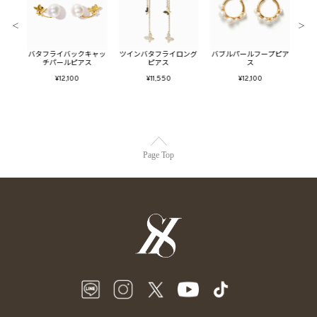
＜
＞
ューム
バタフライバックキャッ
ツインバタフライロング
バブルパールフープピア
シェ
チパールピアス
ピアス
ス
¥12,100
¥11,550
¥12,100
Page Top