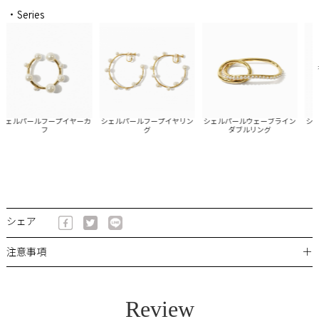
・Series
ェルパールフープイヤーカ
シェルパールフープイヤリン
シェルパールウェーブライン
シェル
フ
グ
ダブルリング
シェア
＋
注意事項