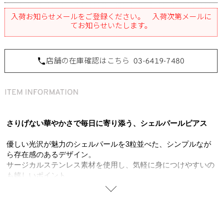
入荷お知らせメールをご登録ください。 入荷次第メールに
てお知らせいたします。
店舗の在庫確認はこちら
03-6419-7480
さりげない華やかさで毎日に寄り添う、シェルパールピアス
優しい光沢が魅力のシェルパールを3粒並べた、シンプルなが
ら存在感のあるデザイン。
サージカルステンレス素材を使用し、気軽に身につけやすいの
も嬉しいポイント。
大きすぎず小さすぎない絶妙なサイズ感で、縦向きにすればす
っきりと、横向きにすれば柔らかな印象にと、気分やコーデに
合わせて雰囲気を変えて楽しめます。
顔周りに上品な明るさを添え、普段のカジュアルスタイルから