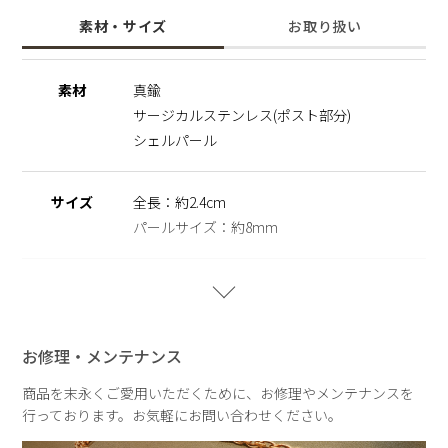
結婚式やお呼ばれなどの特別な日まで幅広く活躍。ひとつ持っ
素材・サイズ
お取り扱い
ていると頼れるアイテムです。
※シェルパール
素材
真鍮
天然の殻を再利用してつくられ自然や環境にやさしく、長くご
サージカルステンレス(ポスト部分)
愛用いただける観点からサステナブルパールとして扱っていま
す。
シェルパール
※サージカルステンレス)
医療用器具に使われている合金です。 表面が特殊な膜で覆わ
サイズ
全長：約2.4cm
れており、皮膚や汗に触れてもイオン化して溶け出しにくい素
パールサイズ：約8mm
材を指します。
重さ
片耳：約2.8g
お修理・メンテナンス
商品を末永くご愛用いただくために、お修理やメンテナンスを
行っております。お気軽にお問い合わせください。