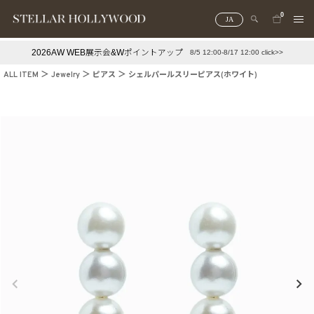
0
JA
2026AW WEB展示会&Wポイントアップ
8/5 12:00-8/17 12:00 click>>
#¥10,000以下プチプラアクセ
#ランキング
ALL ITEM
Jewelry
ピアス
シェルパールスリーピアス(ホワイト)
#スタッフイチ押し（通勤パールアクセ）
＃写真映えアクセ