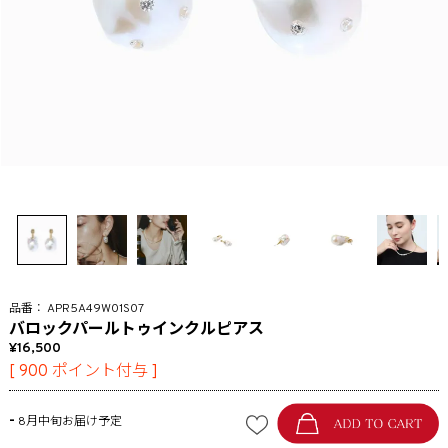
APR5A49W01S07
バロックパールトゥインクルピアス
16,500
[
900
ポイント付与 ]
-
8月中旬お届け予定