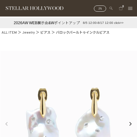
0
JA
2026AW WEB展示会&Wポイントアップ
8/5 12:00-8/17 12:00 click>>
#¥10,000以下プチプラアクセ
#ランキング
ALL ITEM
Jewelry
ピアス
バロックパールトゥインクルピアス
#スタッフイチ押し（通勤パールアクセ）
＃写真映えアクセ