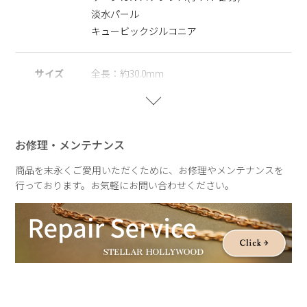
いただけます。
淡水パール
※パールの形状、てり、えくぼ等による返品、交換はできませ
キュービックジルコニア
んので予めご了承ください。
※ニッケルフリー
サイズ
全長：約30.0mm
金属製のアクセサリーに含まれるニッケルで引き起こるアレル
（淡水パールの為、全長、重さに個体差あ
ギーを防ぐために、ニッケルをほぼ含まずに作られた素材を指
り）
します。
※サージカルステンレス
お修理・メンテナンス
重さ
重さ：約5.5g（片耳）
医療用器具に使われている合金です。 表面が特殊な膜で覆わ
（淡水パールの為、全長、重さに個体差あ
れており、皮膚や汗に触れてもイオン化して溶け出しにくい素
商品を末永くご愛用いただくために、お修理やメンテナンスを
材を指します。
り）
行っております。お気軽にお問い合わせください。