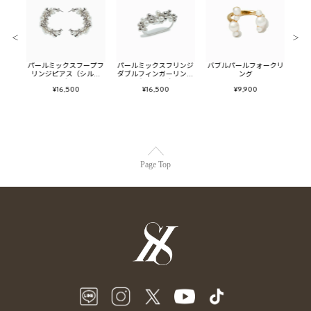
＜
＞
ンスリ
パールミックスフープフ
パールミックスフリンジ
バブルパールフォークリ
ピュ
ックレ
リンジピアス（シルバ
ダブルフィンガーリング
ング
ッ
ー）
（シルバー）
¥16,500
¥16,500
¥9,900
Page Top