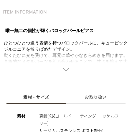
-唯一無二の個性が輝くバロックパールピアス-
ひとつひとつ違う表情を持つバロックパールに、キュービック
ジルコニアを散りばめたデザイン。
動くたびに光を受けて、耳元に華やかなきらめきを届けます。
直線的なメタルパーツを組み合わせることで、甘さを抑えて大
人っぽくモードな雰囲気に。
普段のコーデに合わせるだけで、ちょっと特別感をプラスでき
るのも嬉しいポイント。
デイリー使いからパーティーやフォーマルシーンなど、ドレス
アップしたスタイルまで幅広く活躍します。
素材・サイズ
お取り扱い
※淡水パール
天然のパールを使用しているため、形・サイズ・色味には個体
素材
真鍮(K18ゴールドコーティング+ニッケルフ
差がございます。その為、全長のサイズも異なりますのでご了
リー)
承の程お願いいたします。
二つとして同じものがない価値は、一つの魅力としてお楽しみ
サージカルステンレス(ポスト部分)