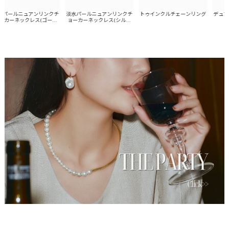
パールニュアンリンクチ
淡水パールニュアンリンクチ
トゥインクルチェーンリング
デュアル
カーネックレス(ゴール
ョーカーネックレス(シルバ
ト
ド)
ー)