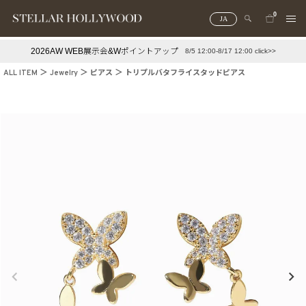
0
JA
2026AW WEB展示会&Wポイントアップ
8/5 12:00-8/17 12:00 click>>
#¥10,000以下プチプラアクセ
#ランキング
ALL ITEM
Jewelry
ピアス
トリプルバタフライスタッドピアス
#スタッフイチ押し（通勤パールアクセ）
＃写真映えアクセ