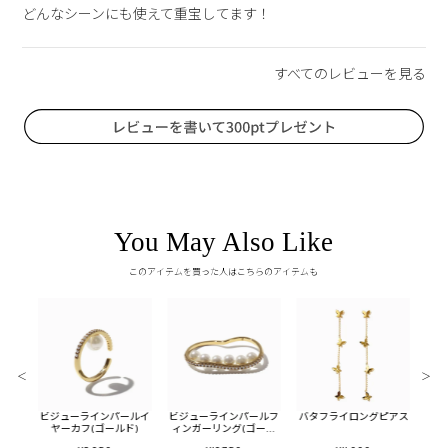
どんなシーンにも使えて重宝してます！
You May Also Like
このアイテムを買った人はこちらのアイテムも
＜
＞
セット
ビジューラインパールイ
ビジューラインパールフ
バタフライロングピアス
バブ
ヤーカフ(ゴールド)
ィンガーリング(ゴール
ド)