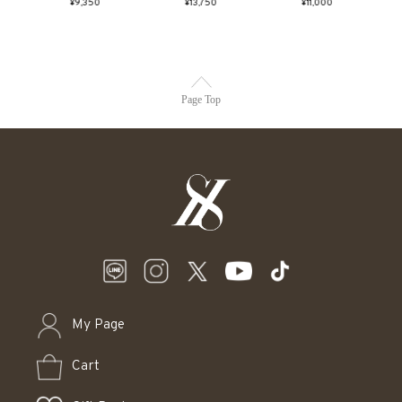
¥9,350
¥13,750
¥11,000
Page Top
My Page
Cart