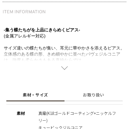
-集う蝶たちがを上品にきらめくピアス-
(金属アレルギー対応)
サイズ違いの蝶たちが集い、耳元に華やかさを添えるピアス。
立体感のある蝶の形、きめ細やかに並べたパヴェジルコニア
は、強度も柔らかさもある真鍮ならでは。
K18ゴールドコーティングのやさしいツヤ感が、トップの蝶に
並べた透明感のあるパヴェジルコニアを上品に輝かせ、お顔周
りを明るい印象に。
スタッドタイプはカジュアルな装いに華やかさを添えつつ、シ
ンプルなデザインでオフィスシーンでも活躍する万能アイテ
素材・サイズ
お取り扱い
ム。
変化・成長を象徴する蝶モチーフは、あなたに寄り添いそっと
背中を押してくれるアクセサリー。 サージカルステンレスと
素材
真鍮(K18ゴールドコーティング+ニッケルフ
ニッケルフリーのやさしい素材で大切な人へのプレゼントに
リー)
も、自分へのご褒美にもおすすめです。
キュービックジルコニア