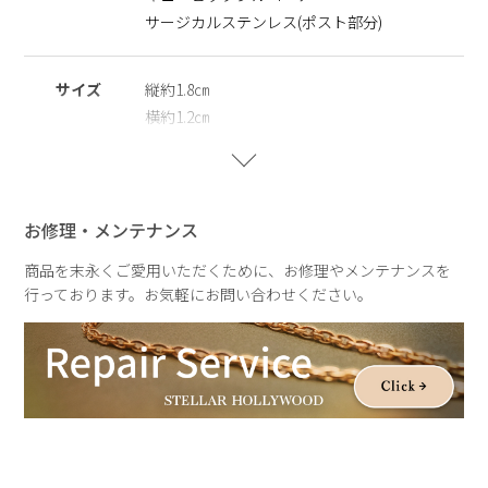
※サージカルステンレス
サージカルステンレス(ポスト部分)
医療用器具に使われている合金です。表面が特殊な膜で覆われ
ており、皮膚や汗に触れてもイオン化して溶け出しにくい素材
を指します。
サイズ
縦約1.8㎝
横約1.2㎝
※ニッケルフリー
モチーフ(小)：約0.5×0.6㎝
金属製のアクセサリーに含まれるニッケルで引き起こるアレル
モチーフ(中)：約0.6×0.7㎝
ギーを防ぐために、ニッケルをほぼ含まずに作られた素材を指
します。
モチーフ(大)：約0.8×0.9㎝
お修理・メンテナンス
重さ
片耳：約0.8g
商品を末永くご愛用いただくために、お修理やメンテナンスを
行っております。お気軽にお問い合わせください。