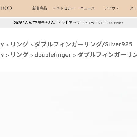
新着商品
ベストセラー
ニュース
アバウト
ス
2026AW WEB展示会&Wポイントアップ
8/5 12:00-8/17 12:00 click>>
下プチプラアクセ
#ランキング
ry
リング
ダブルフィンガーリング/Silver925
押し（通勤パールアクセ）
＃写真映えアクセ
ry
リング
doublefinger
ダブルフィンガーリング/