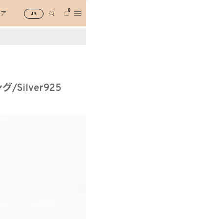
0
トア
JA
Silver925