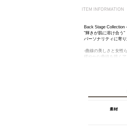
Back Stage Collect
"輝きが肌に溶け合う"
パーソナリティに寄り
-曲線の美しさと女性
緩やかな曲線を描くア
ックは指を動かす度に
ービックがセッティン
た。
▼K10はこちら▼
http
素材