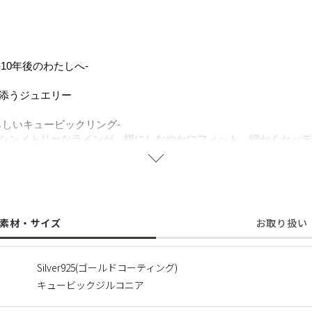
ion -10年後のわたしへ-
添うジュエリー
らしいキュービックリング-
シンメトリーなラインが、指にしなやかにフィット。細かくセッテ
女性らしい上品な手元を演出してくれます。肌に馴染むようにこだ
グできる最小の幅まで落とし、華奢でありながらもインパクトのあ
s://www.stellarhollywood.com/c/all_item/ARG2A45W01S07
素材・サイズ
お取り扱い
Silver925(ゴールドコーティング)
キュービックジルコニア