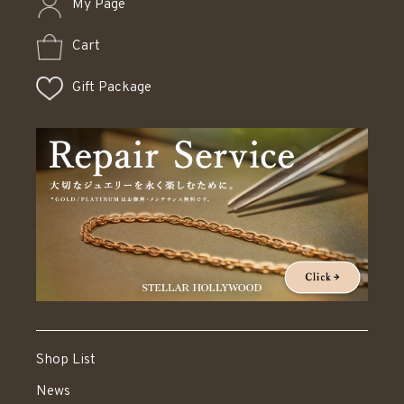
My Page
Cart
Gift Package
Shop List
News