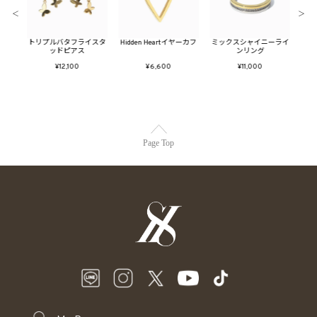
＜
＞
イスタ
トリプルバタフライスタ
Hidden Heartイヤーカフ
ミックスシャイニーライ
ツイ
グ
ッドピアス
ンリング
¥12,100
¥6,600
¥11,000
Page Top