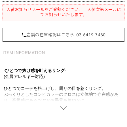
入荷お知らせメールをご登録ください。 入荷次第メールに
てお知らせいたします。
店舗の在庫確認はこちら
03-6419-7480
-ひとつで抜け感を叶えるリング-
(金属アレルギー対応)
ひとつでコーデを格上げし、周りの目を惹くリング。
ぷっくりとしたコンビカラーのクロスは立体的で存在感があ
り、高級感のあるツヤがお手元を華やかに。
見た目以上に着け心地が軽く、ストレスフリーでお使いいただ
けます。 どんなデザインやカラーとも自然に馴染み忙しい朝
にも頼れるアイテム。シルバーのクールさとゴールドのリッチ
さが融合し、カジュアルからモードまで幅広いコーデにマッチ