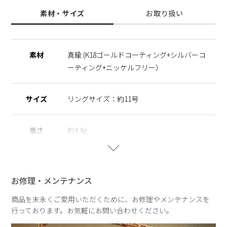
します。 サージカルステンレスとニッケルフリーのやさしい
素材・サイズ
お取り扱い
素材で大切な人へのプレゼントにもおすすめです。
ニッケルフリーのやさしい素材で大切な人へのプレゼントに
も、自分へのご褒美にもおすすめです。
素材
真鍮 (K18ゴールドコーティング+シルバーコ
※ニッケルフリー
ーティング+ニッケルフリー）
金属製のアクセサリーに含まれるニッケルで引き起こるアレル
ギーを防ぐために、ニッケルをほぼ含まずに作られた素材を指
します。
サイズ
リングサイズ：約11号
重さ
約4.4g
お修理・メンテナンス
商品を末永くご愛用いただくために、お修理やメンテナンスを
行っております。お気軽にお問い合わせください。