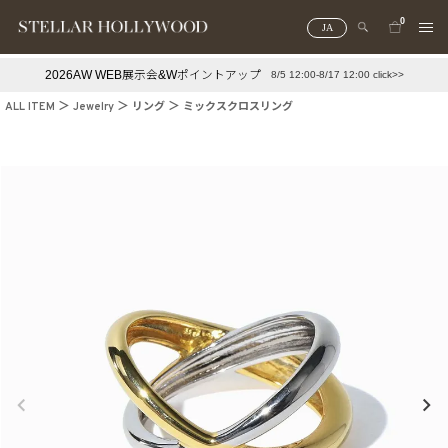
0
JA
2026AW WEB展示会&Wポイントアップ
8/5 12:00-8/17 12:00 click>>
#¥10,000以下プチプラアクセ
#ランキング
ALL ITEM
Jewelry
リング
ミックスクロスリング
#スタッフイチ押し（通勤パールアクセ）
＃写真映えアクセ