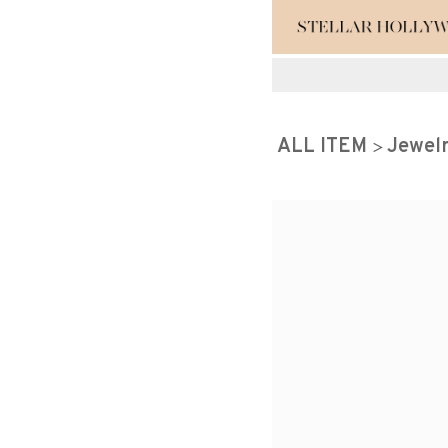
#¥10,000以
ALL ITEM
Jewel
#スタッフイチ