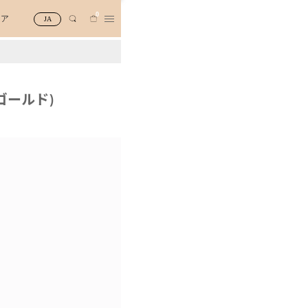
0
トア
JA
ゴールド)