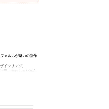
あるフォルムが魅力の新作
ザインリング。
指元にやわらかな存在
ただけます。
ルをほぼ含まずに作ら