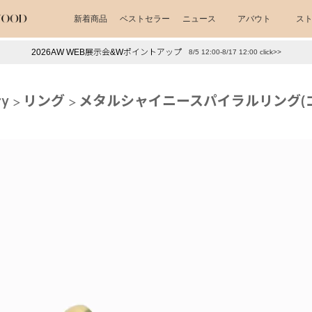
新着商品
ベストセラー
ニュース
アバウト
ス
2026AW WEB展示会&Wポイントアップ
8/5 12:00-8/17 12:00 click>>
下プチプラアクセ
#ランキング
ry
リング
メタルシャイニースパイラルリング(
押し（通勤パールアクセ）
＃写真映えアクセ