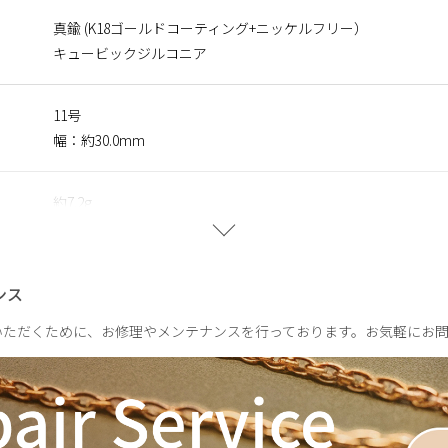
真鍮 (K18ゴールドコーティング+ニッケルフリー）
キュービックジルコニア
ce Forme】
LYWOODの人気シリーズに、新しい輝きを添えるコレクション。
11号
粒のキュービックジルコニアを贅沢に散りばめ、繊細でありながら
幅：約30.0mm
フォルムが光をやさしく受け止め、動くたびに表情を変える上品な
も、特別な時間にも。さりげない華やぎを添えるコレクションです
約7.2g
ンス
いただくために、お修理やメンテナンスを行っております。お気軽にお