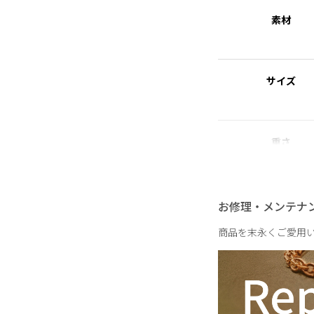
れた素材を指します。
素材
【Metal × Shiny Nuan
STELLAR HOL
サイズ
艶やかなメタルに、小
きます。
やわらかなニュアンス
日常の何気ない瞬間に
重さ
お修理・メンテナ
商品を末永くご愛用