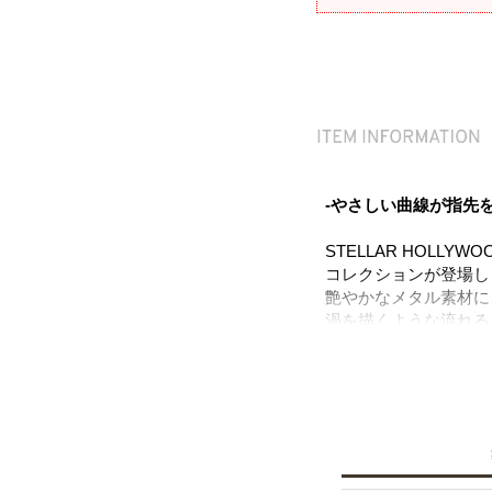
-やさしい曲線が指先
STELLAR HOL
コレクションが登場し
艶やかなメタル素材に
渦を描くような流れる
感を生み出します。
ジルコニアの繊細なき
デイリーコーデのアク
ニッケルフリーを使用
※ニッケルフリー
金属製のアクセサリー