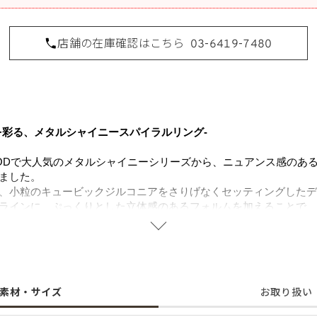
店舗の在庫確認はこちら
03-6419-7480
を彩る、メタルシャイニースパイラルリング-
LYWOODで大人気のメタルシャイニーシリーズから、ニュアンス感の
ました。
、小粒のキュービックジルコニアをさりげなくセッティングしたデ
ラインに、ぷっくりとした立体感のあるフォルムを加えることで、
らめきがアクセントとなり、上品で女性らしい印象に。
セントに活躍するリングです。
することで肌にやさしく金属アレルギーの方でも安心してご使用い
素材・サイズ
お取り扱い
に含まれるニッケルで引き起こるアレルギーを防ぐために、ニッケ