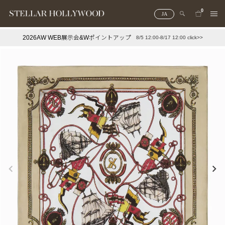
0
JA
2026AW WEB展示会&Wポイントアップ
8/5 12:00-8/17 12:00 click>>
#¥10,000以下プチプラアクセ
#ランキング
#スタッフイチ押し（通勤パールアクセ）
＃写真映えアクセ