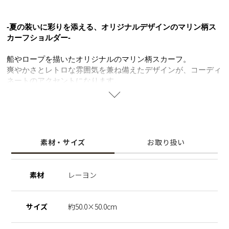
-夏の装いに彩りを添える、オリジナルデザインのマリン柄ス
カーフショルダー-
船やロープを描いたオリジナルのマリン柄スカーフ。
爽やかさとレトロな雰囲気を兼ね備えたデザインが、コーディ
ネートのアクセントになります。
お手持ちのプティポーチチェーン付きiPhoneケースのストラッ
プを付け替えてアレンジするのもおすすめ。季節感のある新鮮
な印象を楽しめます。
首元に巻いたり、バッグやポーチに結んだりとアレンジも自
在。カラーごとに異なる表情が楽しめる、日常のおしゃれを彩
素材・サイズ
お取り扱い
るアイテムです。
※レーヨン素材について
素材
レーヨン
レーヨンはしわがつきやすいデリケートな素材です。
しわが気になる場合は、あて布をして低温〜中温でやさしくア
イロンをかけてください。高温でのアイロンや強い摩擦、水濡
サイズ
約50.0×50.0cm
れの状態での取り扱いはお避けください。