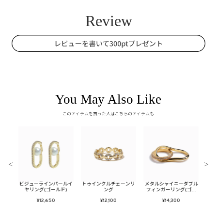
You May Also Like
このアイテムを買った人はこちらのアイテムも
＜
＞
ューム
ビジューラインパールイ
トゥインクルチェーンリ
メタルシャイニーダブル
メタ
ヤリング(ゴールド)
ング
フィンガーリング(ゴー
ン
ルド)
¥12,650
¥12,100
¥14,300