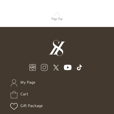
Page Top
My Page
Cart
Gift Package