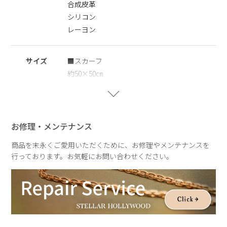
合成皮革
※ギフトラッピング
こちらの商品はギフトボックスをご利用いただけません。ショ
シリコン
ッピングバッグ(￥250)のみご利用いただけます。あらかじめ
レーヨン
ご了承ください。
※レーヨン素材について
サイズ
■スカーフ
レーヨンはしわがつきやすいデリケートな素材です。
約50×50㎝
しわが気になる場合は、あて布をして低温〜中温でやさしくア
イロンをかけてください。高温でのアイロンや強い摩擦、水濡
■ポーチ
れの状態での取り扱いはお避けください。
高さ約11.0㎝×横約8.0㎝×マチ約3.0㎝
お修理・メンテナンス
■チェーン
商品を末永くご愛用いただくために、お修理やメンテナンスを
全長：約105.0㎝
行っております。お気軽にお問い合わせください。
重さ
約94g
ポーチ：約36g
チェーン：約28.5g