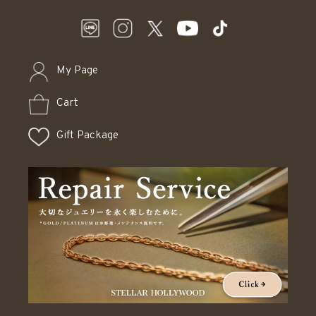
My Page
Cart
Gift Package