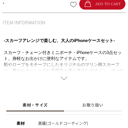
-
-スカーフアレンジで楽しむ、大人のiPhoneケースセット-
スカーフ・チェーン付きミニポーチ・iPhoneケースの3点セッ
ト。身軽なお出かけに便利なアイテムです。
船やロープをモチーフにしたオリジナルのマリン柄スカーフ
は、爽やかさとレトロな雰囲気を兼ね備えたデザイン。ポーチ
の金具に結べばハンドルとして使え、コーディネートのアクセ
ントにもなります。
ミニポーチは柔らかなフェイクレザーを使用し、カードや
AirPods、リップなどを収納できる便利なサイズ感。スカーフ
素材・サイズ
お取り扱い
は首元やバッグに巻くなどアレンジも自在です。
実用性と遊び心を兼ね備えた、毎日のお出かけを彩るアイテム
です。
素材
真鍮(ゴールドコーティング)