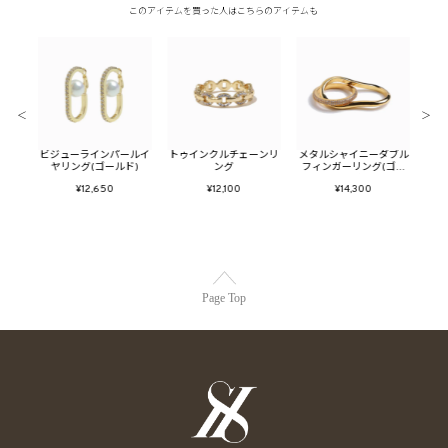
このアイテムを買った人はこちらのアイテムも
＜
＞
ューム
ビジューラインパールイ
トゥインクルチェーンリ
メタルシャイニーダブル
メタ
ヤリング(ゴールド)
ング
フィンガーリング(ゴー
ン
ルド)
¥12,650
¥12,100
¥14,300
Page Top