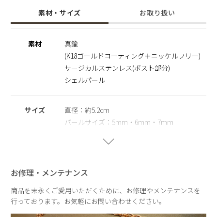
問わず大人の日々のコーディネートに寄り添います。
素材・サイズ
お取り扱い
シェルパ―ルは汗や水にも強くお手入れも簡単で長くご愛用い
ただけます。
ポスト部分はサージカルステンレスを使用することで肌にやさ
素材
真鍮
しく金属アレルギーの方でも安心してご使用いただけます。
(K18ゴールドコーティング＋ニッケルフリー)
【仕様変更のお知らせ】
サージカルステンレス(ポスト部分)
より快適にご着用いただけるよう、キャッチの仕様をリニュー
シェルパール
アルいたします。
現行仕様は在庫限り（売り切れ次第終了）となり、以降は新仕
様での販売となります。
サイズ
直径：約5.2cm
パールサイズ：5mm・6mm・7mm
※シェルパール
天然の殻を再利用してつくられ自然や環境にやさしく、長くご
愛用いただける観点からサステナブルパールとして扱っていま
重さ
片耳：約5.6g
す。
お修理・メンテナンス
※サージカルステンレス
医療用器具に使われている合金です。 表面が特殊な膜で覆わ
商品を末永くご愛用いただくために、お修理やメンテナンスを
れており、皮膚や汗に触れてもイオン化して溶け出しにくい素
行っております。お気軽にお問い合わせください。
材を指します。