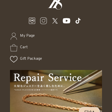
My Page
Cart
Gift Package