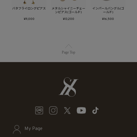
プピア
バタフライロングピアス
メタルシャイニーチェー
インパールバングル(ゴ
バタ
ンピアス(ゴールド)
ールド)
¥11,000
¥13,200
¥16,500
Page Top
My Page