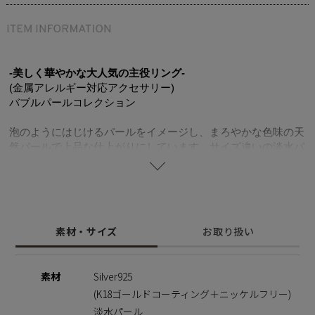
-美しく華やかな大人気の主役リング-
(金属アレルギー対応アクセサリー)
バブルパールコレクション
泡のようにはじけるパールをイメージし、まろやかな色味の天
然パールで上品な仕上がりにしています。サイズ違いの淡水パ
ールの表情豊かな仕上がりが楽しめるリング。ランダムにそし
てなだらかな曲線に仕上げることで、指にフィットするデザイ
ンに仕上げました。着けるだけで一気に手元にインパクトが出
るアイテムです。K18コーティングのゴールドカラーがテリ・
ツヤが魅力の淡水パールをより一層引き立てます。想像よりも
素材・サイズ
お取り扱い
実用性がある着け心地でデイリーにお使いいただきやすいで
す。女子会での一目置かれる褒められアイテム間違いなしで
す。
素材
Silver925
ニッケルフリーを使用することで肌にやさしく金属アレルギー
(K18ゴールドコーティング＋ニッケルフリー)
の方でも安心してご使用いただけます。
淡水パール