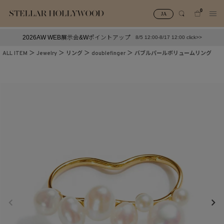
0
JA
2026AW WEB展示会&Wポイントアップ
8/5 12:00-8/17 12:00 click>>
#¥10,000以下プチプラアクセ
#ランキング
ALL ITEM
Jewelry
リング
doublefinger
バブルパールボリュームリング
#スタッフイチ押し（通勤パールアクセ）
＃写真映えアクセ