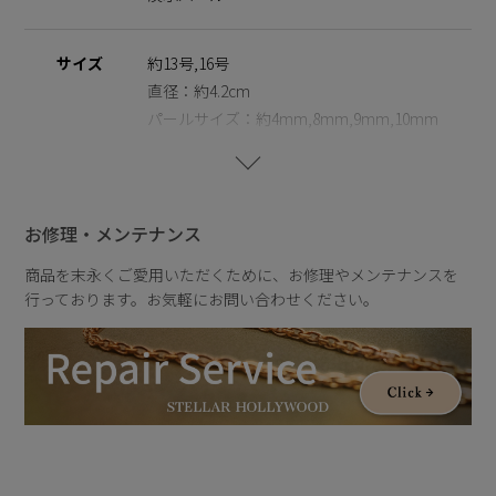
※ニッケルフリー
金属製のアクセサリーに含まれるニッケルで引き起こるアレル
ギーを防ぐために、ニッケルをほぼ含まずに作られた素材を指
サイズ
約13号,16号
します。
直径：約4.2cm
パールサイズ：約4mm,8mm,9mm,10mm
※天然のパールを使用しているため、形・サイズ・色味には個
体差がございます。その為、全長のサイズも異なりますのでご
了承の程お願いいたします。二つとして同じものがない価値
重さ
約9g
は、一つの魅力としてお楽しみいただけます。
※パールの形状、てり、えくぼ等による返品、交換はできませ
お修理・メンテナンス
んので予めご了承くださいませ。
商品を末永くご愛用いただくために、お修理やメンテナンスを
行っております。お気軽にお問い合わせください。