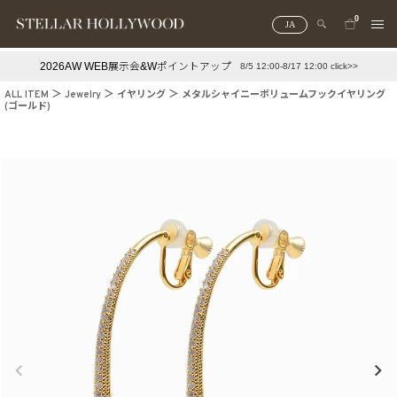
0
JA
2026AW WEB展示会&Wポイントアップ
8/5 12:00-8/17 12:00 click>>
#¥10,000以下プチプラアクセ
#ランキング
ALL ITEM
Jewelry
イヤリング
メタルシャイニーボリュームフックイヤリング
(ゴールド)
#スタッフイチ押し（通勤パールアクセ）
＃写真映えアクセ