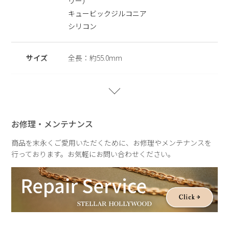
リー）
グです。
ニッケルフリーを使用することで肌にやさしく金属アレルギー
キュービックジルコニア
の方でも安心してご使用いただけます。
シリコン
※ニッケルフリー
金属製のアクセサリーに含まれるニッケルで引き起こるアレル
サイズ
全長：約55.0mm
ギーを防ぐために、ニッケルをほぼ含まずに作られた素材を指
します。
重さ
約7.6g(片耳)
【Metal × Shiny Nuance Forme】
STELLAR HOLLYWOODの人気シリーズに、新しい輝きを添
お修理・メンテナンス
えるコレクション。
艶やかなメタルに、小粒のキュービックジルコニアを贅沢に散
商品を末永くご愛用いただくために、お修理やメンテナンスを
りばめ、繊細でありながら印象的なきらめきを描きます。
行っております。お気軽にお問い合わせください。
やわらかなニュアンスフォルムが光をやさしく受け止め、動く
たびに表情を変える上品な輝きに。
日常の何気ない瞬間にも、特別な時間にも。さりげない華やぎ
を添えるコレクションです。