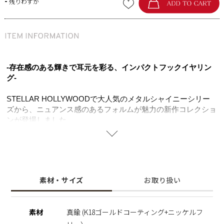
-
残りわずか
-存在感のある輝きで耳元を彩る、インパクトフックイヤリン
グ-
STELLAR HOLLYWOODで大人気のメタルシャイニーシリー
ズから、ニュアンス感のあるフォルムが魅力の新作コレクショ
ンが登場しました。
艶やかなメタル素材に小粒のキュービックジルコニアを隙間な
くセッティングし、繊細でありながら華やかな輝きを放つデザ
イン。
さらに、柔らかな丸みをもたせたぷっくりとしたフォルムが立
体感を生み出し、着けるだけでコーディネートの主役になる大
素材・サイズ
お取り扱い
振りデザインに仕上げました。
大ぶりなデザインながらフックタイプならではの軽やかなつけ
心地と揺れ感が、動くたびに洗練された印象をプラス。
素材
真鍮 (K18ゴールドコーティング+ニッケルフ
デイリーからオケージョンまで幅広く活躍するフックイヤリン