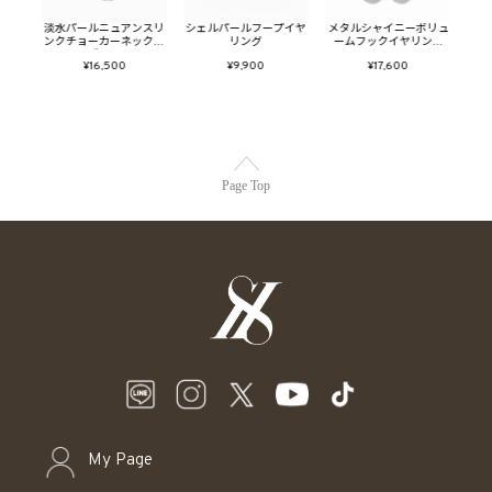
ニュア
淡水パールニュアンスリ
シェルパールフープイヤ
メタルシャイニーボリュ
メタ
ゴー
ンクチョーカーネックレ
リング
ームフックイヤリング
ン
ス(ゴールド)
(シルバー)
¥16,500
¥9,900
¥17,600
Page Top
My Page