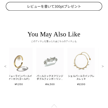
You May Also Like
このアイテムを買った人はこちらのアイテムも
＜
＞
ビジューラインパールイ
パールミックスフリンジ
シェルパールラインブレ
パールミッ
ヤーカフ(ゴールド)
ダブルフィンガーリング
スレット
リンジイ
（シルバー）
（シ
¥9,350
¥16,500
¥12,100
¥1