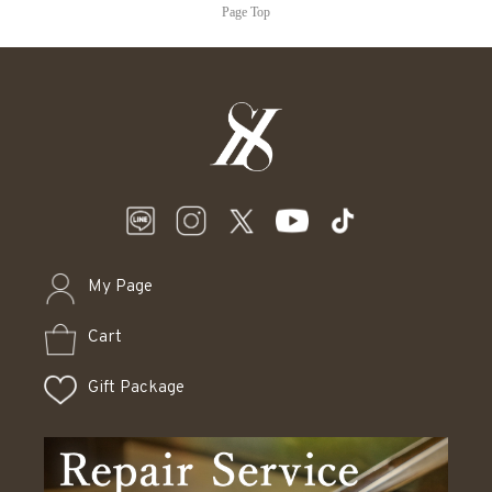
Page Top
My Page
Cart
Gift Package