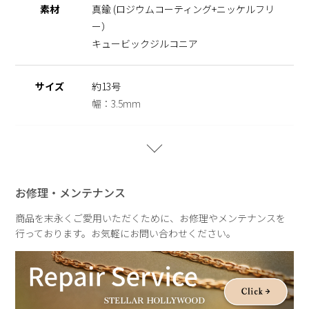
素材
真鍮 (ロジウムコーティング+ニッケルフリ
ニッケルフリーを使用することで肌にやさしく金属アレルギー
ー）
の方でも安心してご使用いただけます。
キュービックジルコニア
◆大草直子さん紹介記事はこちらから
https://amarclife.com/fashion/sample/20260506-3/
サイズ
約13号
※ニッケルフリー
幅：3.5mm
金属製のアクセサリーに含まれるニッケルで引き起こるアレル
ギーを防ぐために、ニッケルをほぼ含まずに作られた素材を指
します。
重さ
約12.2g
【Metal × Shiny Nuance Forme】
お修理・メンテナンス
STELLAR HOLLYWOODの人気シリーズに、新しい輝きを添
えるコレクション。
商品を末永くご愛用いただくために、お修理やメンテナンスを
艶やかなメタルに、小粒のキュービックジルコニアを贅沢に散
行っております。お気軽にお問い合わせください。
りばめ、繊細でありながら印象的なきらめきを描きます。
やわらかなニュアンスフォルムが光をやさしく受け止め、動く
たびに表情を変える上品な輝きに。
日常の何気ない瞬間にも、特別な時間にも。さりげない華やぎ
を添えるコレクションです。