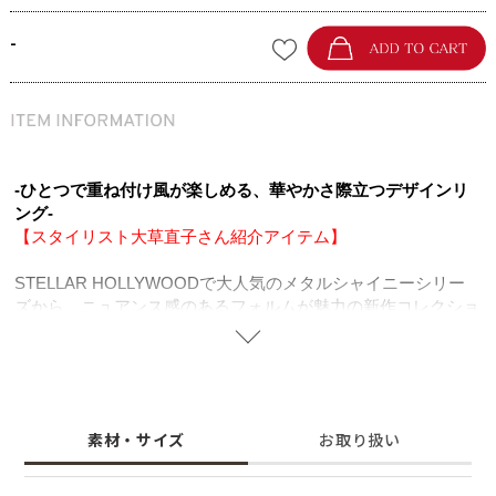
-
-ひとつで重ね付け風が楽しめる、華やかさ際立つデザインリ
ング-
【スタイリスト大草直子さん紹介アイテム】
STELLAR HOLLYWOODで大人気のメタルシャイニーシリー
ズから、ニュアンス感のあるフォルムが魅力の新作コレクショ
ンが登場しました。
ニュアンスあるやわらかなカーブが特徴のダブルリングと小粒
のキュービックジルコニアをあしらったリングを組み合わせた
デザインが、手元をより印象的に演出。
地金の艶やかな美しさとジルコニアの華やかな美しさ、どちら
素材・サイズ
お取り扱い
も際立つリングです。
デイリーコーデのアクセントとして活躍し、ひとつでレイヤー
ド風の印象を叶えコーディネートの主役として活躍します。