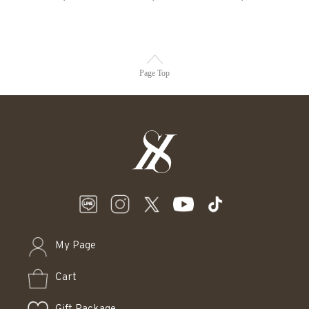
Page Top
My Page
Cart