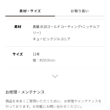
フォルムを加えることで、指元にやわらかな存在感を生み出し
ます。
素材・サイズ
お取り扱い
ジルコニアの繊細なきらめきがアクセントとなり、上品で女性
らしい印象に。
デイリーコーデのアクセントに活躍するリングです。
素材
真鍮 (K18ゴールドコーティング+ニッケルフ
ニッケルフリーを使用することで肌にやさしく金属アレルギー
リー）
の方でも安心してご使用いただけます。
キュービックジルコニア
※ニッケルフリー
金属製のアクセサリーに含まれるニッケルで引き起こるアレル
ギーを防ぐために、ニッケルをほぼ含まずに作られた素材を指
サイズ
11号
します。
幅：約30.0mm
【Metal × Shiny Nuance Forme】
重さ
約7.2g
STELLAR HOLLYWOODの人気シリーズに、新しい輝きを添
えるコレクション。
艶やかなメタルに、小粒のキュービックジルコニアを贅沢に散
お修理・メンテナンス
りばめ、繊細でありながら印象的なきらめきを描きます。
やわらかなニュアンスフォルムが光をやさしく受け止め、動く
商品を末永くご愛用いただくために、お修理やメンテナンスを
たびに表情を変える上品な輝きに。
行っております。お気軽にお問い合わせください。