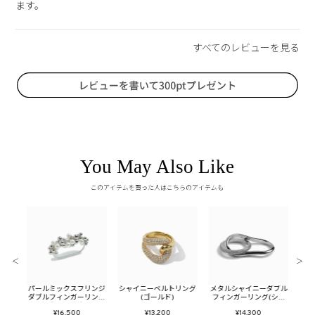
ます。
You May Also Like
このアイテムを買った人はこちらのアイテムも
＜
＞
ダブル
パールミックスフリンジ
シャイニーベルトリング
メタルシャイニーダブル
メタ
ゴー
ダブルフィンガーリング
(ゴールド)
フィンガーリング(シル
ラ
（シルバー）
バー)
¥16,500
¥13,200
¥14,300