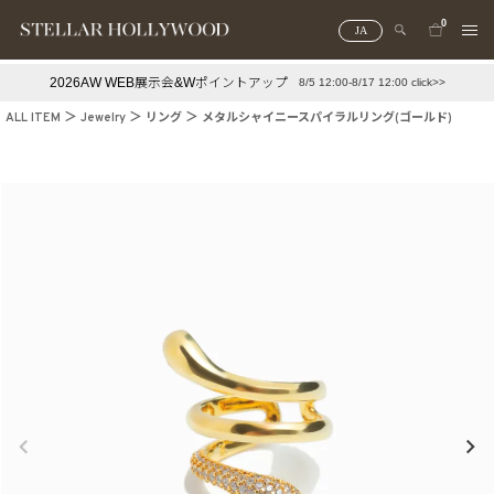
0
JA
2026AW WEB展示会&Wポイントアップ
8/5 12:00-8/17 12:00 click>>
#¥10,000以下プチプラアクセ
#ランキング
ALL ITEM
Jewelry
リング
メタルシャイニースパイラルリング(ゴールド)
#スタッフイチ押し（通勤パールアクセ）
＃写真映えアクセ