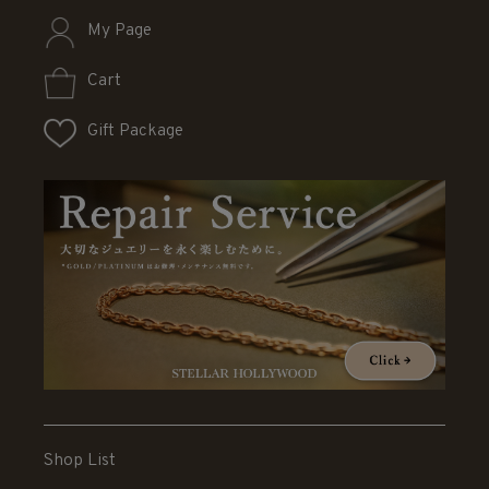
My Page
Cart
Gift Package
Shop List