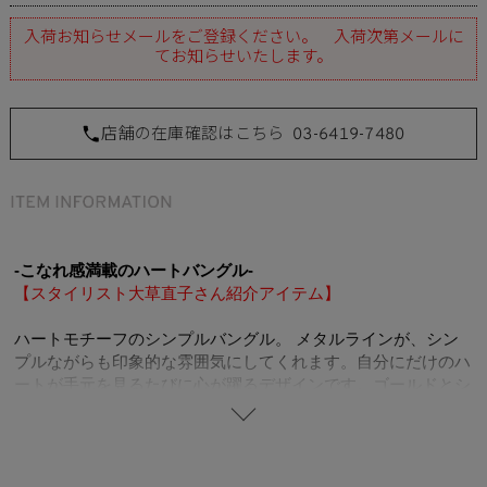
入荷お知らせメールをご登録ください。 入荷次第メールに
てお知らせいたします。
店舗の在庫確認はこちら
03-6419-7480
-こなれ感満載のハートバングル-
【スタイリスト大草直子さん紹介アイテム】
ハートモチーフのシンプルバングル。 メタルラインが、シン
プルながらも印象的な雰囲気にしてくれます。自分にだけのハ
ートが手元を見るたびに心が躍るデザインです。ゴールドとシ
ルバーの2本付けやチェーンブレスなどとの重ね付けにもオス
スメです。 シンプルなコーディネートのアクセントとして活
躍させたいアイテム。