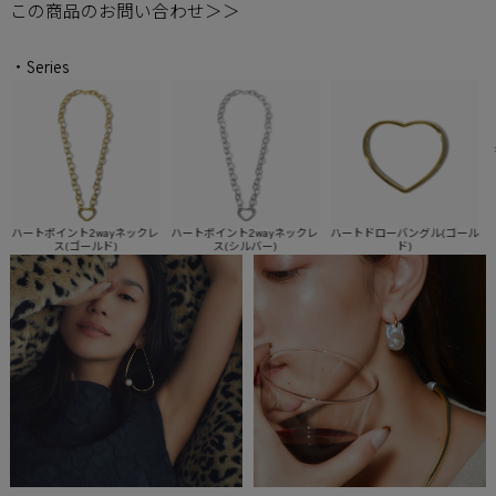
この商品のお問い合わせ＞＞
・Series
トポイント2wayネックレ
ハートポイント2wayネックレ
ハートドローバングル(ゴール
ハートド
ス(ゴールド)
ス(シルバー)
ド)