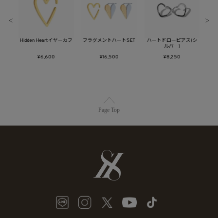
＜
＞
グル
Hidden Heartイヤーカフ
フラグメントハートSET
ハートドローピアス(シ
イ
ルバー)
¥6,600
¥16,500
¥8,250
Page Top