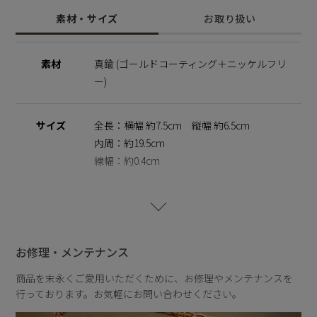
◆大草直子さん紹介記事はこちらから
素材・サイズ
お取り扱い
https://amarclife.com/fashion/sample/20260504-2/
素材
真鍮 (ゴールドコーティング＋ニッケルフリ
ニッケルフリーを使用することで肌にやさしく金属アレルギー
ー)
の方でも安心してご使用いただけます。
※ニッケルフリー
サイズ
全長：横幅 約7.5cm 縦幅 約6.5cm
金属製のアクセサリーに含まれるニッケルで引き起こるアレル
ギーを防ぐために、ニッケルをほぼ含まずに作られた素材を指
内周：約19.5cm
します。
線幅：約0.4cm
重さ
約21.5g
お修理・メンテナンス
商品を末永くご愛用いただくために、お修理やメンテナンスを
行っております。お気軽にお問い合わせください。