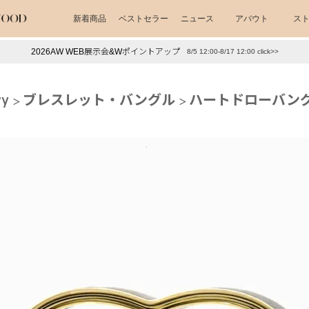
新着商品
ベストセラー
ニュース
アバウト
ス
2026AW WEB展示会&Wポイントアップ
8/5 12:00-8/17 12:00 click>>
下プチプラアクセ
#ランキング
ry
ブレスレット・バングル
ハートドローバング
押し（通勤パールアクセ）
＃写真映えアクセ