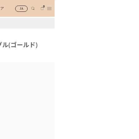
0
トア
JA
ル(ゴールド)