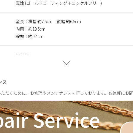
真鍮 (ゴールドコーティング＋ニッケルフリー)
全長：横幅 約7.5cm 縦幅 約6.5cm
内周：約19.5cm
線幅：約0.4cm
約21.5g
ンス
いただくために、お修理やメンテナンスを行っております。お気軽にお