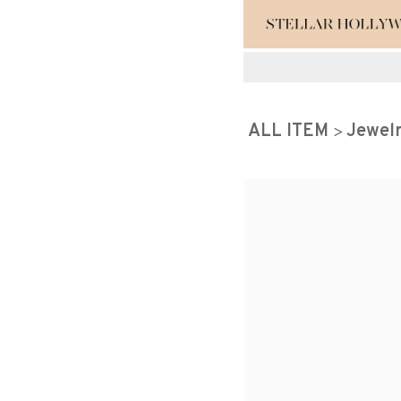
#¥10,000以
ALL ITEM
Jewel
#スタッフイチ