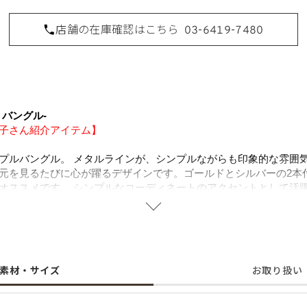
店舗の在庫確認はこちら
03-6419-7480
バングル-
子さん紹介アイテム】
プルバングル。 メタルラインが、シンプルながらも印象的な雰囲
元を見るたびに心が躍るデザインです。ゴールドとシルバーの2本
オススメです。 シンプルなコーディネートのアクセントとして活
事はこちらから
https://amarclife.com/fashion/sample/20260504-2/
することで肌にやさしく金属アレルギーの方でも安心してご使用い
素材・サイズ
お取り扱い
に含まれるニッケルで引き起こるアレルギーを防ぐために、ニッケ