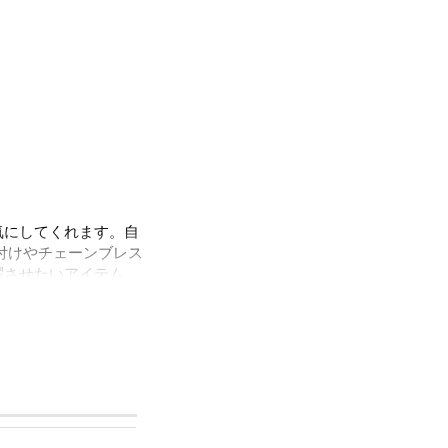
気にしてくれます。自
付けやチェーンブレス
躍させたいアイテム。
ただけます。
ルをほぼ含まずに作ら