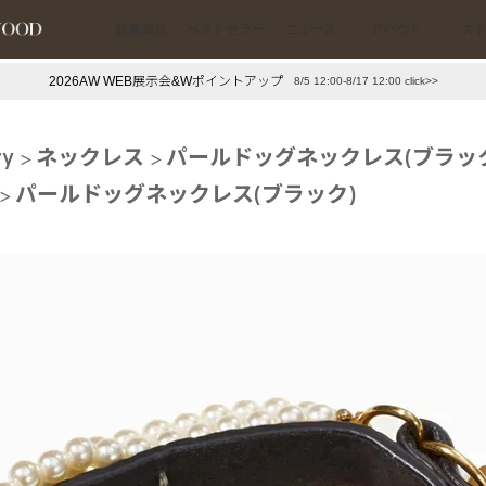
新着商品
ベストセラー
ニュース
アバウト
ス
2026AW WEB展示会&Wポイントアップ
8/5 12:00-8/17 12:00 click>>
下プチプラアクセ
#ランキング
ry
ネックレス
パールドッグネックレス(ブラッ
押し（通勤パールアクセ）
＃写真映えアクセ
パールドッグネックレス(ブラック)