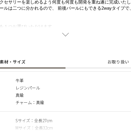
クセサリーを楽しめるよう何度も何度も開発を重ね遂に完成いたし
ールは二つに分かれるので、 前後パールにもできる2wayタイプ
を１つお選びいただけます。
て高級感溢れる雰囲気に
姿も存在感ばっちり
素材・サイズ
お取り扱い
牛革
レジンパール
真鍮
チャーム：真鍮
Sサイズ：全長27cm
Mサイズ：全長32cm