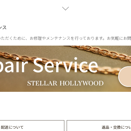
Lサイズ：全長37cm
チャーム：高さ約1.4cm/厚み約1mm
ンス
Sサイズ：21cm / 22cm / 23cm
Mサイズ：26cm / 27cm / 28cm
いただくために、お修理やメンテナンスを行っております。お気軽にお
Lサイズ：31cm / 32cm / 33cm
配送について
返品・交換につ