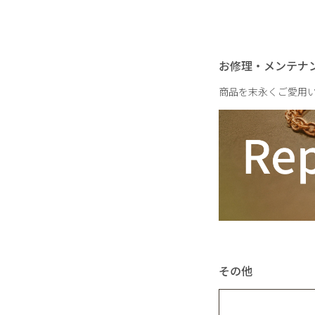
お修理・メンテナ
穴までの長さ
商品を末永くご愛用
その他