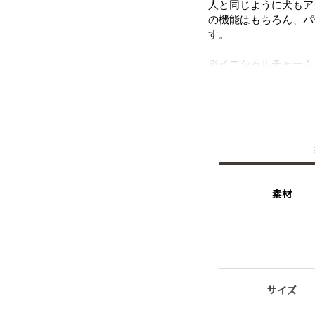
人と同じように犬もア
の機能はもちろん、パ
す。
※イニシャルチャーム
・FRONT STYLE
前にパールを持ってき
・BACK STYLE
一周ぐるりと巻き後ろ
素材
サイズ