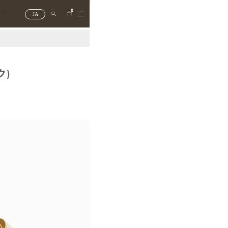
0
トア
JA
ク)