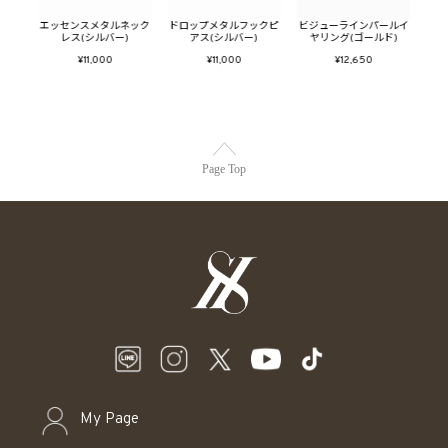
ックピ
エッセンスメタルネック
ドロップメタルフックピ
ビジューラインパールイ
バブ
レス(シルバー)
アス(シルバー)
ヤリング(ゴールド)
¥11,000
¥11,000
¥12,650
Page Top
My Page