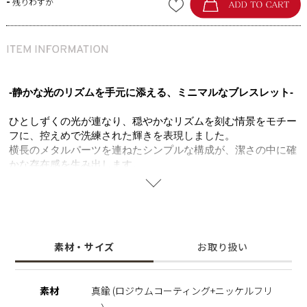
-
残りわずか
-静かな光のリズムを手元に添える、ミニマルなブレスレット-
ひとしずくの光が連なり、穏やかなリズムを刻む情景をモチー
フに、控えめで洗練された輝きを表現しました。
横長のメタルパーツを連ねたシンプルな構成が、潔さの中に確
かな存在感を生み出します。
ひとつひとつのパーツが描くラインと地金ならではの柔らかな
艶が、手元に美しい陰影を演出。
動くたびに光を受け、控えめでありながら印象的な輝きを放ち
ます。
着脱しやすいマグネット金具で、忙しい朝でもスムーズに。
素材・サイズ
お取り扱い
単体ではもちろん、レイヤードスタイルにも美しく調和するブ
レスレットです。
自分へのご褒美にも、大切な人への贈り物にもおすすめ。
素材
真鍮 (ロジウムコーティング+ニッケルフリ
ニッケルフリーを使用することで肌にやさしく金属アレルギー