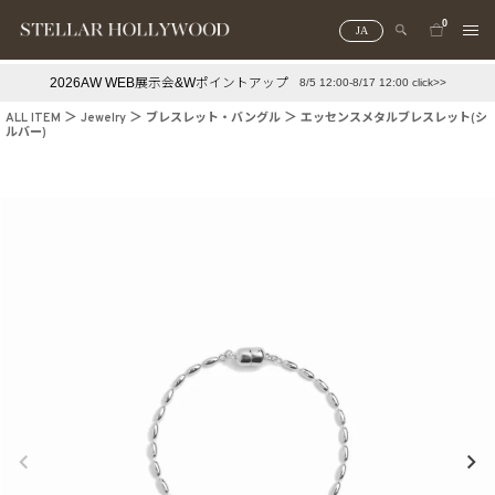
0
JA
2026AW WEB展示会&Wポイントアップ
8/5 12:00-8/17 12:00 click>>
#¥10,000以下プチプラアクセ
#ランキング
ALL ITEM
Jewelry
ブレスレット・バングル
エッセンスメタルブレスレット(シ
ルバー)
#スタッフイチ押し（通勤パールアクセ）
＃写真映えアクセ