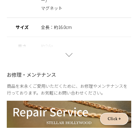
ー）
の方でも安心してご使用いただけます。
マグネット
※ニッケルフリー
金属製のアクセサリーに含まれるニッケルで引き起こるアレル
ギーを防ぐために、 ニッケルをほぼ含まずに作られた素材を
サイズ
全長：約16.0cm
指します。
重さ
約2.6g
【A Drop of light】
ひとしずくの光が描く軌跡を、ジュエリーに映し取ったコレク
ション。
雨粒が静かに落ちる瞬間や、光をまとってきらめく情景をイメ
お修理・メンテナンス
ージしたデザインが、繊細な輝きを生み出します。
しっとりとした空気感と透明感のある表情が、いつもの装いに
商品を末永くご愛用いただくために、お修理やメンテナンスを
やさしい余韻を添えて。
行っております。お気軽にお問い合わせください。
雨の日さえも、少し好きになる。ふとした瞬間を特別にするシ
リーズです。