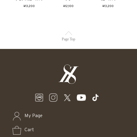
¥13,200
¥12,100
¥13,200
Page Top
My Page
Cart