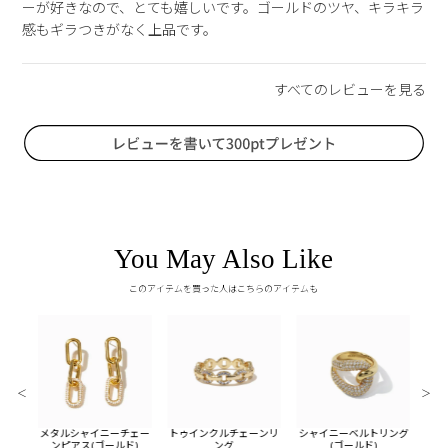
ーが好きなので、とても嬉しいです。ゴールドのツヤ、キラキラ
感もギラつきがなく上品です。
You May Also Like
このアイテムを買った人はこちらのアイテムも
＜
＞
チェー
メタルシャイニーチェー
トゥインクルチェーンリ
シャイニーベルトリング
ジュ
ルド)
ンピアス(ゴールド)
ング
(ゴールド)