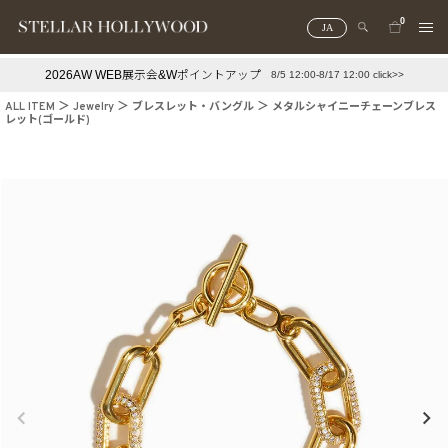
0
JA
2026AW WEB展示会&Wポイントアップ
8/5 12:00-8/17 12:00 click>>
#¥10,000以下プチプラアクセ
#ランキング
ALL ITEM
Jewelry
ブレスレット・バングル
メタルシャイニーチェーンブレス
レット(ゴールド)
#スタッフイチ押し（通勤パールアクセ）
＃写真映えアクセ