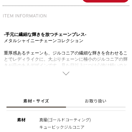
-手元に繊細な輝きを放つチェーンブレス-
メタルシャイニーチェーンコレクション
重厚感あるチェーンも、ジルコニアの繊細な輝きを合わせるこ
とでレディライクに。大ぶりチェーンに極小のジルコニアの輝
きが品のあるデザインです。見た目以上につけ心地は軽いのと
大ぶりチェーンが手首を華奢に見せてくれるのも嬉しいポイン
ト。一気におしゃれな印象を与える大ぶりのメタルブレスレッ
トは、デイリースタイルに合わせやすく毎日に寄り添うアイテ
ムになります。
素材・サイズ
お取り扱い
素材
真鍮(ゴールドコーティング)
キュービックジルコニア