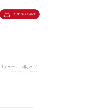
りチェーンに極小のジ
ト。一気におしゃれな
うアイテムになりま
ます。どのアイテムも
も安心してご使用いた