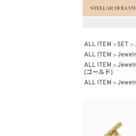
#¥10,000以
ALL ITEM
SET
#スタッフイチ
ALL ITEM
Jewel
ALL ITEM
Jewel
(ゴールド)
ALL ITEM
Jewel