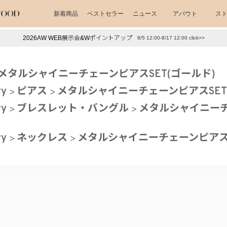
新着商品
ベストセラー
ニュース
アバウト
ス
2026AW WEB展示会&Wポイントアップ
8/5 12:00-8/17 12:00 click>>
下プチプラアクセ
#ランキング
メタルシャイニーチェーンピアスSET(ゴールド)
押し（通勤パールアクセ）
＃写真映えアクセ
ry
ピアス
メタルシャイニーチェーンピアスSET
ry
ブレスレット・バングル
メタルシャイニーチ
ry
ネックレス
メタルシャイニーチェーンピアスS