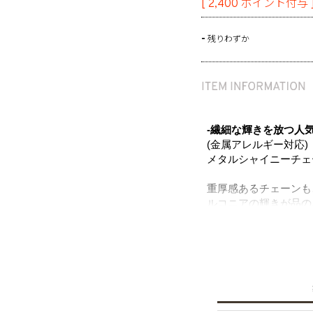
[
2,400
ポイント付与 
-
残りわずか
-繊細な輝きを放つ人
(金属アレルギー対応)
メタルシャイニーチェ
重厚感あるチェーンも
ルコニアの輝きが品の
印象を与える大ぶりの
す。ひとつでも存在感
揃えて持っておきたい
ポスト部分はサージカ
だけます。
※サージカルステンレ