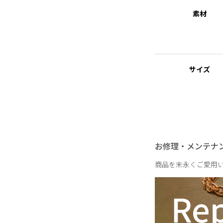
医療用器具に使われて
素材
出しにくい素材を指し
サイズ
お修理・メンテナ
商品を末永くご愛用
重さ