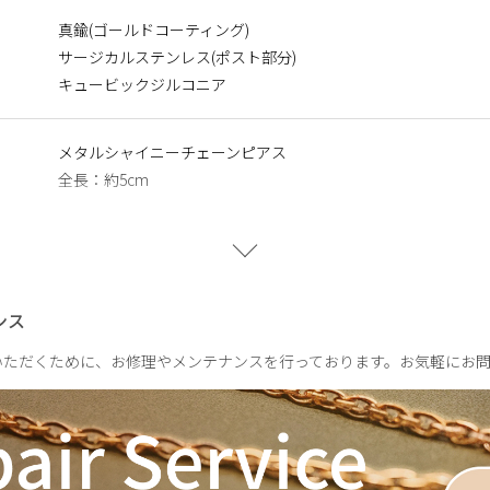
いる合金です。 表面が特殊な膜で覆われており、皮膚や汗に触れ
真鍮(ゴールドコーティング)
ます。
サージカルステンレス(ポスト部分)
キュービックジルコニア
メタルシャイニーチェーンピアス
全長：約5cm
メタルシャイニーチェーンブレスレット
全長：約17cm
メタルシャイニーチェーンネックレス
ンス
全長：約41cm
いただくために、お修理やメンテナンスを行っております。お気軽にお
メタルシャイニーチェーンピアス
片耳：約5.8g