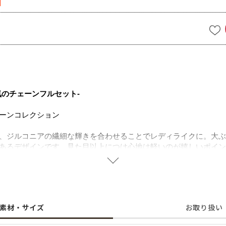
]
気のチェーンフルセット-
ーンコレクション
、ジルコニアの繊細な輝きを合わせることでレディライクに。大ぶ
あるデザインです。見た目以上につけ心地は軽いのが嬉しいポイン
メタルアイテムは、デイリースタイルに合わせやすく毎日に寄り添
ありますが、セットで着けていただくとより華やかさを増してくれ
人気シリーズのお得なセットです。
ルステンレスを使用することで肌にやさしく金属アレルギーの方で
素材・サイズ
お取り扱い
ス