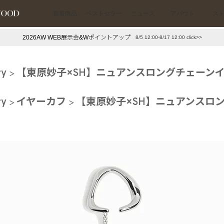
新着商品
ベストセラー
ニュース
アバウト
ス
2026AW WEB展示会&Wポイントアップ
8/5 12:00-8/17 12:00 click>>
下プチプラアクセ
#ランキング
ry
【東原妙子×SH】ニュアンスロングチェーンイ
押し（通勤パールアクセ）
＃写真映えアクセ
ry
イヤーカフ
【東原妙子×SH】ニュアンスロ