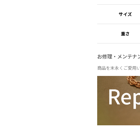
ションを手掛ける。 2
ティブディレクターを
サイズ
超えた活動を行ってい
重さ
お修理・メンテナ
商品を末永くご愛用