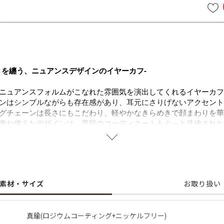
きを纏う、ニュアンスデザインのイヤーカフ-
ニュアンスフォルムがこなれた雰囲気を演出してくれるイヤーカフ
ンはシンプルながらも存在感があり、耳元にさりげないアクセント
グチェーンは長さにもこだわり、軽やかなきらめきで顔まわりを華
兼ね備えたデザインは、普段のコーディネートをぐっと洗練された
鮮な彩りを添えてくれる一品です。
に含まれるニッケルで引き起こるアレルギーを防ぐために、ニッケ
素材・サイズ
お取り扱い
ター】
真鍮(ロジウムコーティング+ニッケルフリー)
職、25 歳で編集者に転身。 現在は数多くの女性誌を中心に、広