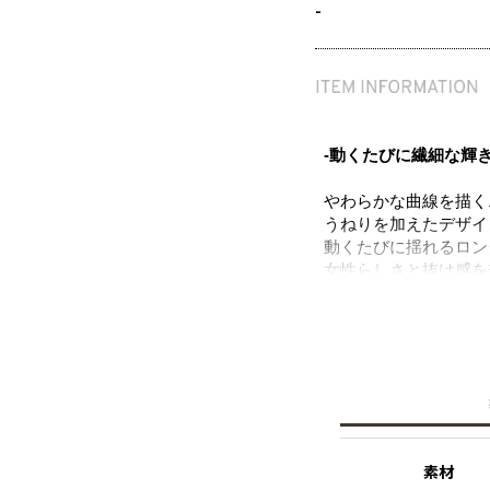
-
-動くたびに繊細な輝
やわらかな曲線を描く
うねりを加えたデザイ
動くたびに揺れるロン
女性らしさと抜け感を
す。
いつものスタイルに新
※ニッケルフリー
金属製のアクセサリー
れた素材を指します。
【東原 妙子/エディ
素材
大学卒業後、銀行に就