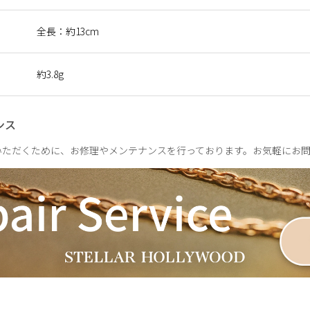
020年春にデビューしたECブランド〈uncrave〉では、2024年
務めるなど、アパレルブランドのバイイングやコラボ商品の開発を
全長：約13cm
る。
約3.8g
ンス
いただくために、お修理やメンテナンスを行っております。お気軽にお