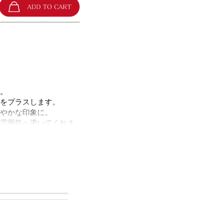
。
をプラスします。
やかな印象に。
雰囲気へ導いてくれま
ルをほぼ含まずに作ら
告やカタログのディレク