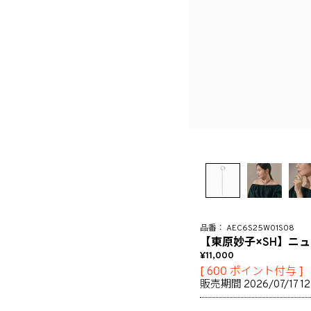
AEC6S25W01S08
【東原妙子×SH】ニ
11,000
[
600
ポイント付与 ]
販売期間
2026/07/17 1