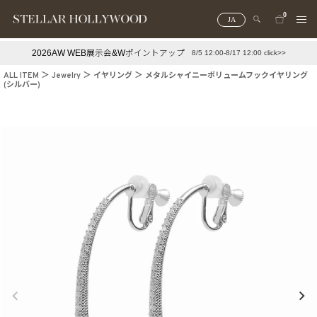
0
JA
2026AW WEB展示会&Wポイントアップ
8/5 12:00-8/17 12:00 click>>
#¥10,000以下プチプラアクセ
#ランキング
ALL ITEM
Jewelry
イヤリング
メタルシャイニーボリュームフックイヤリング
(シルバー)
#スタッフイチ押し（通勤パールアクセ）
＃写真映えアクセ