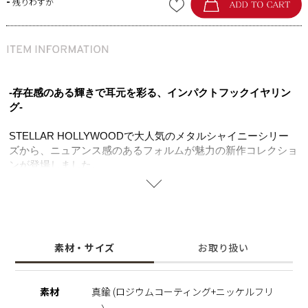
-
残りわずか
-存在感のある輝きで耳元を彩る、インパクトフックイヤリン
グ-
STELLAR HOLLYWOODで大人気のメタルシャイニーシリー
ズから、ニュアンス感のあるフォルムが魅力の新作コレクショ
ンが登場しました。
艶やかなメタル素材に小粒のキュービックジルコニアを隙間な
くセッティングし、繊細でありながら華やかな輝きを放つデザ
イン。
さらに、柔らかな丸みをもたせたぷっくりとしたフォルムが立
体感を生み出し、着けるだけでコーディネートの主役になる大
素材・サイズ
お取り扱い
振りデザインに仕上げました。
大ぶりなデザインながらフックタイプならではの軽やかなつけ
心地と揺れ感が、動くたびに洗練された印象をプラス。
素材
真鍮 (ロジウムコーティング+ニッケルフリ
デイリーからオケージョンまで幅広く活躍するフックイヤリン