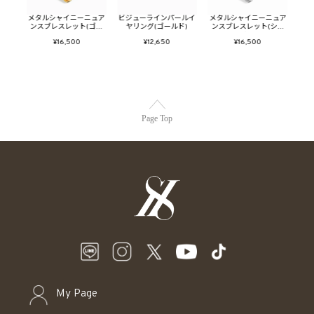
ロング
メタルシャイニーニュア
ビジューラインパールイ
メタルシャイニーニュア
メタ
ンスブレスレット(ゴー
ヤリング(ゴールド)
ンスブレスレット(シル
ー
ルド)
バー)
¥16,500
¥12,650
¥16,500
Page Top
My Page