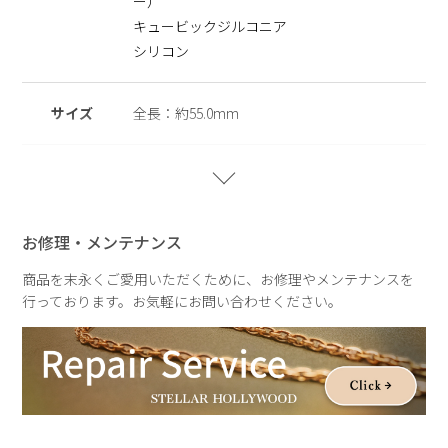
ー）
グです。
ニッケルフリーを使用することで肌にやさしく金属アレルギー
キュービックジルコニア
の方でも安心してご使用いただけます。
シリコン
※ニッケルフリー
金属製のアクセサリーに含まれるニッケルで引き起こるアレル
サイズ
全長：約55.0mm
ギーを防ぐために、ニッケルをほぼ含まずに作られた素材を指
します。
重さ
約7.6g(片耳)
【Metal × Shiny Nuance Forme】
STELLAR HOLLYWOODの人気シリーズに、新しい輝きを添
お修理・メンテナンス
えるコレクション。
艶やかなメタルに、小粒のキュービックジルコニアを贅沢に散
商品を末永くご愛用いただくために、お修理やメンテナンスを
りばめ、繊細でありながら印象的なきらめきを描きます。
行っております。お気軽にお問い合わせください。
やわらかなニュアンスフォルムが光をやさしく受け止め、動く
たびに表情を変える上品な輝きに。
日常の何気ない瞬間にも、特別な時間にも。さりげない華やぎ
を添えるコレクションです。