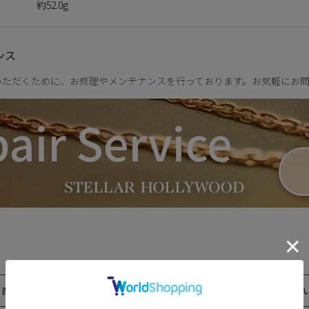
約52.0g
からこそ、そこに生まれる特別な輝き。
るあなたに寄り添うパールです。
想い。この一粒に、あなただけの意味を重ねて。
ンス
どんな約束を込めますか？
いただくために、お修理やメンテナンスを行っております。お気軽にお
配送について
返品・交換につ