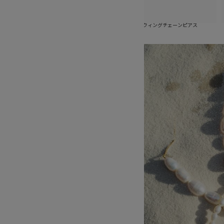
ウェイネックレス
淡水パールスウィングチェーンピアス
淡水パー