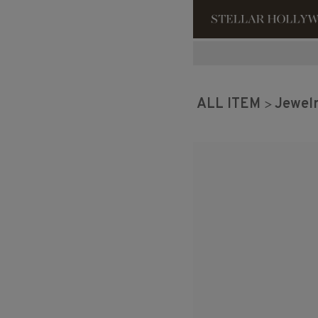
#¥10,000以
ALL ITEM
Jewel
#スタッフイチ