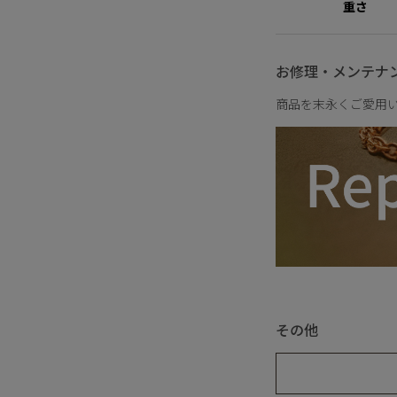
重さ
う。
同じものが二つとない
自分らしさを大切にす
願い、決意、未来への
お修理・メンテナ
あなたはこの一粒に、
商品を末永くご愛用
その他