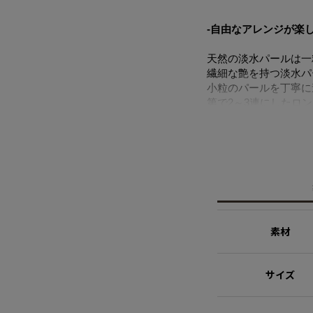
-自由なアレンジが楽
天然の淡水パールは一
繊細な艶を持つ淡水パ
小粒のパールを丁寧に
第で2～3連にしたロ
シンプルな装いには洗
普段のおでかけや女子
※淡水パール
天然のパールを使用し
ますのでご了承の程お
ます。
※パールの形状、てり
素材
【One Pearl. One Pro
サイズ
一粒のパールに、ひと
天然の淡水パールを使
まん丸ではない、少し