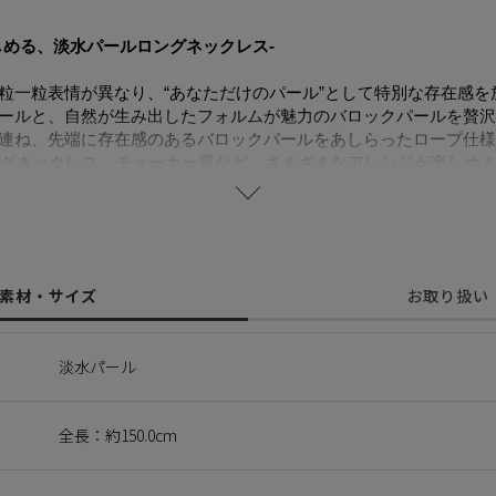
しめる、淡水パールロングネックレス-
粒一粒表情が異なり、“あなただけのパール”として特別な存在感を
ールと、自然が生み出したフォルムが魅力のバロックパールを贅沢
連ね、先端に存在感のあるバロックパールをあしらったロープ仕様
ングネックレス、チョーカー風など、さまざまなアレンジが楽しめ
練された抜け感を、ドレススタイルには程よい華やぎをプラス。
会からオケージョンまで、幅広いシーンで活躍します。
ているため、形・サイズ・色味には個体差がございます。その為、
素材・サイズ
お取り扱い
願いいたします。二つとして同じものがない価値は、一つの魅力と
、えくぼ等による返品、交換はできませんので予めご了承ください
淡水パール
mise.】
全長：約150.0cm
つの約束を。
用したこのシリーズは、形や大きさ、表情が一粒一粒すべて異なり
いびつだったり、やわらかな個性を持つその姿は、まるで私たち一