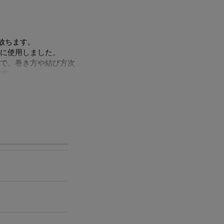
放ちます。
に使用しました。
で、巻き方や結び方次
ます。
全長のサイズも異なり
してお楽しみいただけ
。
ます。
人ひとりの個性のよ