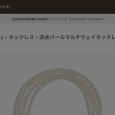
新着商品
ベストセラー
ニュース
アバウト
ス
2026AW WEB展示会&Wポイントアップ
8/5 12:00-8/17 12:00 click>>
下プチプラアクセ
#ランキング
ry
ネックレス
淡水パールマルチウェイネック
押し（通勤パールアクセ）
＃写真映えアクセ