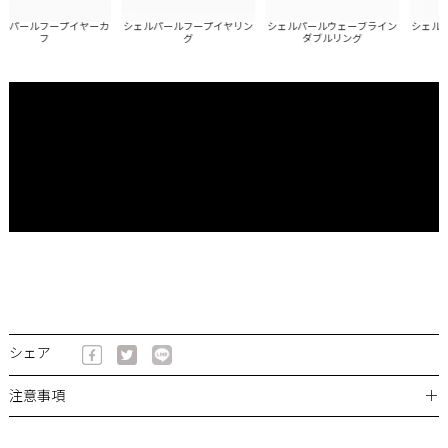
パールフープイヤーカ
シェルパールフープイヤリン
シェルパールウェーブライン
シェルパ
フ
グ
ダブルリング
シェア
＋
注意事項