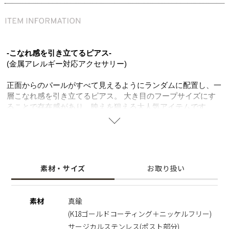
-こなれ感を引き立てるピアス-
(金属アレルギー対応アクセサリー)
正面からのパールがすべて見えるようにランダムに配置し、一
層こなれ感を引き立てるピアス。 大き目のフープサイズにす
ることで存在感があり、映えを狙える大人気アイテムです。
艶やかなシェルパールが大人の上品さを演出し、オシャレ度を
ぐっとあげます。 シンプルなコーディネートにも合わせやす
い、ひとつは持っておきたい主役級アイテム。 K18コーティン
グのゴールドカラーは肌なじみが良くフォーマル、カジュアル
問わず大人の日々のコーディネートに寄り添います。
素材・サイズ
お取り扱い
シェルパ―ルは汗や水にも強くお手入れも簡単で長くご愛用い
ただけます。
ポスト部分はサージカルステンレスを使用することで肌にやさ
素材
真鍮
しく金属アレルギーの方でも安心してご使用いただけます。
(K18ゴールドコーティング＋ニッケルフリー)
【仕様変更のお知らせ】
サージカルステンレス(ポスト部分)