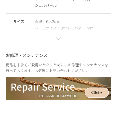
より快適にご着用いただけるよう、キャッチの仕様をリニュー
シェルパール
アルいたします。
現行仕様は在庫限り（売り切れ次第終了）となり、以降は新仕
様での販売となります。
サイズ
直径：約5.2cm
パールサイズ：5mm・6mm・7mm
※シェルパール
天然の殻を再利用してつくられ自然や環境にやさしく、長くご
愛用いただける観点からサステナブルパールとして扱っていま
重さ
片耳：約5.6g
す。
お修理・メンテナンス
※サージカルステンレス
医療用器具に使われている合金です。 表面が特殊な膜で覆わ
商品を末永くご愛用いただくために、お修理やメンテナンスを
れており、皮膚や汗に触れてもイオン化して溶け出しにくい素
行っております。お気軽にお問い合わせください。
材を指します。