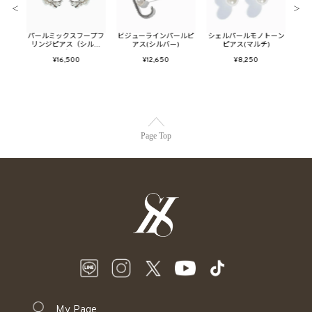
＜
＞
ンブレ
パールミックスフープフ
ビジューラインパールピ
シェルパールモノトーン
パー
リンジピアス（シルバ
アス(シルバー)
ピアス(マルチ)
ダブ
ー）
¥16,500
¥12,650
¥8,250
Page Top
My Page