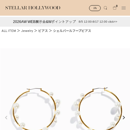
0
JA
2026AW WEB展示会&Wポイントアップ
8/5 12:00-8/17 12:00 click>>
#¥10,000以下プチプラアクセ
#ランキング
ALL ITEM
Jewelry
ピアス
シェルパールフープピアス
#スタッフイチ押し（通勤パールアクセ）
＃写真映えアクセ